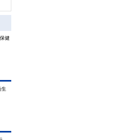
・保健
衛生
行、