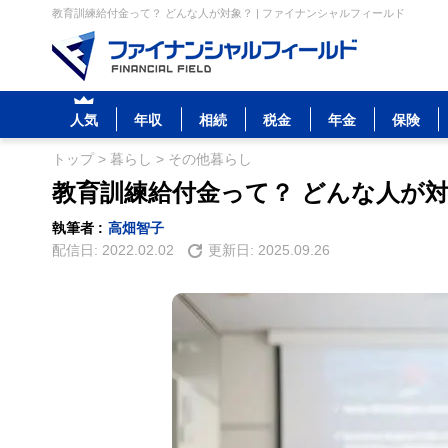
教育訓練給付金って？ どんな人が対象？ | ファイナンシャルフィールド
人気
年収
相続
税金
年金
保険
トップ
>
暮らし
>
その他暮らし
教育訓練給付金って？ どんな人が
執筆者 :
高畑智子
配信日:
2022.02.02
更新日:
2025.09.26