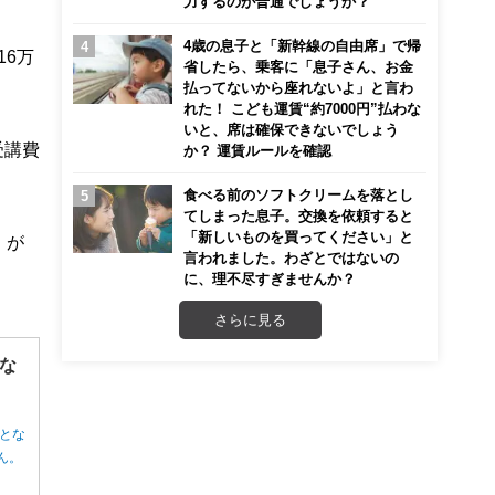
力するのが普通でしょうか？
4歳の息子と「新幹線の自由席」で帰
16万
省したら、乗客に「息子さん、お金
払ってないから座れないよ」と言わ
れた！ こども運賃“約7000円”払わな
いと、席は確保できないでしょう
受講費
か？ 運賃ルールを確認
食べる前のソフトクリームを落とし
てしまった息子。交換を依頼すると
「新しいものを買ってください」と
）が
言われました。わざとではないの
に、理不尽すぎませんか？
さらに見る
な
とな
ん。