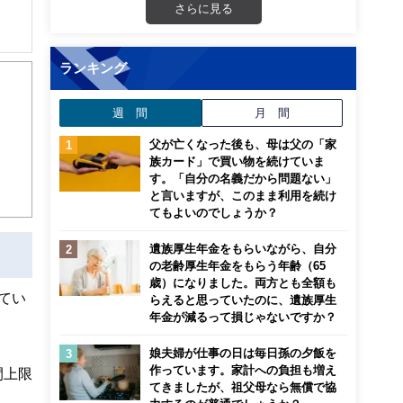
さらに見る
ランキング
週 間
月 間
父が亡くなった後も、母は父の「家
族カード」で買い物を続けていま
す。「自分の名義だから問題ない」
と言いますが、このまま利用を続け
てもよいのでしょうか？
遺族厚生年金をもらいながら、自分
の老齢厚生年金をもらう年齢（65
歳）になりました。両方とも全額も
てい
らえると思っていたのに、遺族厚生
年金が減るって損じゃないですか？
娘夫婦が仕事の日は毎日孫の夕飯を
作っています。家計への負担も増え
間上限
てきましたが、祖父母なら無償で協