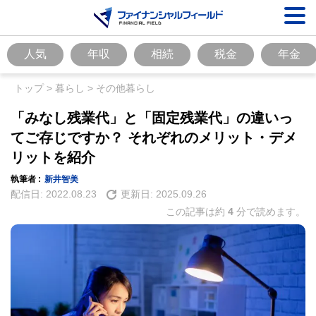
人気
年収
相続
税金
年金
トップ
>
暮らし
>
その他暮らし
「みなし残業代」と「固定残業代」の違いっ
てご存じですか？ それぞれのメリット・デメ
リットを紹介
執筆者 :
新井智美
配信日:
2022.08.23
更新日:
2025.09.26
この記事は約
4
分で読めます。