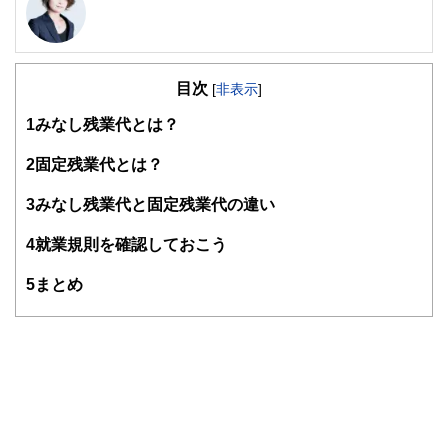
新井智美/トータルマネーコンサルタント
公式サイト：
https://marron-financial.com/
（保有資格）
・１級ファイナンシャル・プランニング技能士
目次
[
非表示
]
・CFP®
・DC(確定拠出年金)プランナー
1
みなし残業代とは？
・住宅ローンアドバイザー
・証券外務員
2
固定残業代とは？
マネーコンサルタントとしての個人向け相談、NISA・
iDeCoをはじめとした運用にまつわ
3
みなし残業代と固定残業代の違い
るセミナー講師のほか、金融メディアへの執筆および監修に
携わっている。現在年間200本
4
就業規則を確認しておこう
以上の執筆・監修をこなしており、これまでの執筆・監修実
績は3,500本を超える。
5
まとめ