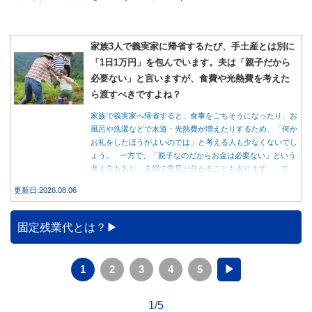
家族3人で義実家に帰省するたび、手土産とは別に
「1日1万円」を包んでいます。夫は「親子だから
必要ない」と言いますが、食費や光熱費を考えた
ら渡すべきですよね？
家族で義実家へ帰省すると、食事をごちそうになったり、お
風呂や洗濯などで水道・光熱費が増えたりするため、「何か
お礼をしたほうがよいのでは」と考える人も少なくないでし
ょう。 一方で、「親子なのだからお金は必要ない」という
考え方もあり、夫婦で意見が分かることもあります。 で
は、実際に義実家へ泊まる際、お金を渡している家庭はどの
更新日:2026.08.06
くらいあるのでしょうか。本記事では、帰省時に宿泊費を渡
す家庭の割合や、感謝の気持ちを伝える方法について解説し
ます。
固定残業代とは？
1
2
3
4
5
▶
1/5