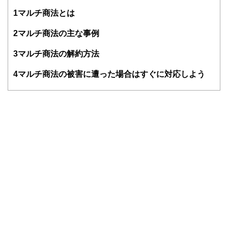
す。
1
マルチ商法とは
編集部のメンバーは、ファイナンシャルプランナーの資格取
得者を中心に「お金や暮らし」に関する書籍・雑誌の編集経
2
マルチ商法の主な事例
験者で構成され、企画立案から記事掲載まですべての工程に
関わることで、読者目線のコンテンツを追求しています。
3
マルチ商法の解約方法
FinancialFieldの特徴は、ファイナンシャルプランナー、弁
4
マルチ商法の被害に遭った場合はすぐに対応しよう
護士、税理士、宅地建物取引士、相続診断士、住宅ローンア
ドバイザー、DCプランナー、公認会計士、社会保険労務
士、行政書士、投資アナリスト、キャリアコンサルタントな
ど150名以上の有資格者を執筆者・監修者として迎え、むず
かしく感じられる年金や税金、相続、保険、ローンなどの話
をわかりやすく発信している点です。
このように編集経験豊富なメンバーと金融や経済に精通した
執筆者・監修者による執筆体制を築くことで、内容のわかり
やすさはもちろんのこと、読み応えのあるコンテンツと確か
な情報発信を実現しています。
私たちは、快適でより良い生活のアイデアを提供するお金の
コンシェルジュを目指します。