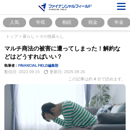
人気
年収
相続
税金
年金
トップ
>
暮らし
>
その他暮らし
マルチ商法の被害に遭ってしまった！解約な
どはどうすればいい？
執筆者 :
FINANCIAL FIELD編集部
配信日:
2022.09.15
更新日:
2025.09.26
この記事は約
4
分で読めます。