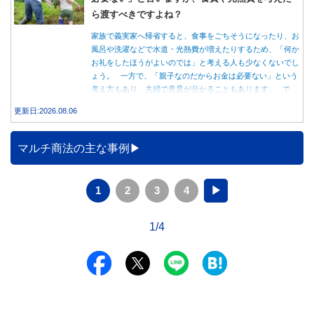
ら渡すべきですよね？
家族で義実家へ帰省すると、食事をごちそうになったり、お
風呂や洗濯などで水道・光熱費が増えたりするため、「何か
お礼をしたほうがよいのでは」と考える人も少なくないでし
ょう。 一方で、「親子なのだからお金は必要ない」という
考え方もあり、夫婦で意見が分かることもあります。 で
は、実際に義実家へ泊まる際、お金を渡している家庭はどの
更新日:2026.08.06
くらいあるのでしょうか。本記事では、帰省時に宿泊費を渡
す家庭の割合や、感謝の気持ちを伝える方法について解説し
ます。
マルチ商法の主な事例
1
2
3
4
▶
1/4