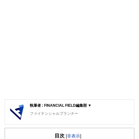
執筆者 : FINANCIAL FIELD編集部 ▼
ファイナンシャルプランナー
FinancialField編集部は、金融、経済に関する記事を、日々
の暮らしにどのような影響を与えるかという視点で、お金の
目次
知識がない方でも理解できるようわかりやすく発信していま
[
非表示
]