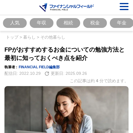
人気
年収
相続
税金
年金
トップ
>
暮らし
>
その他暮らし
FPがおすすめするお金についての勉強方法と
最初に知っておくべき点を紹介
執筆者 :
FINANCIAL FIELD編集部
配信日:
2022.10.29
更新日:
2025.09.26
この記事は約
4
分で読めます。