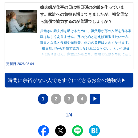
娘夫婦が仕事の日は毎日孫の夕飯を作っていま
す。家計への負担も増えてきましたが、祖父母な
ら無償で協力するのが普通でしょうか？
共働きの娘夫婦を助けるために、祖父母が孫の夕飯を作る家
庭は珍しくありません。孫のためと思えば頑張りたい一方、
毎日となると食費や光熱費、体力の負担は大きくなります。
祖父母だから無償で協力しなければならない、という決ま
りはありません。家族だからこそ、費用と役割を早めに話し
合うことが大切です。
更新日:2026.08.04
時間に余裕がない人でもすぐにできるお金の勉強法
1
2
3
4
▶
1/4