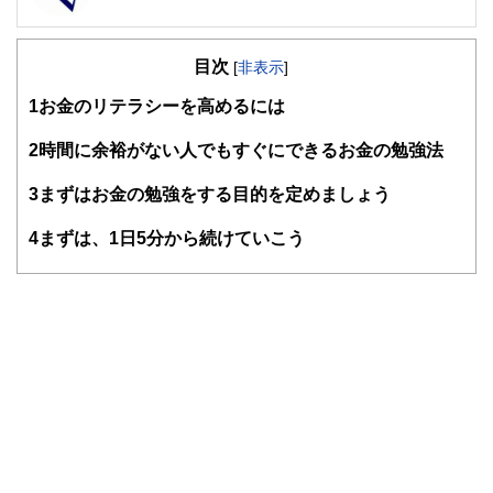
FinancialField編集部は、金融、経済に関する記事を、日々
の暮らしにどのような影響を与えるかという視点で、お金の
目次
知識がない方でも理解できるようわかりやすく発信していま
[
非表示
]
す。
1
お金のリテラシーを高めるには
編集部のメンバーは、ファイナンシャルプランナーの資格取
得者を中心に「お金や暮らし」に関する書籍・雑誌の編集経
2
時間に余裕がない人でもすぐにできるお金の勉強法
験者で構成され、企画立案から記事掲載まですべての工程に
関わることで、読者目線のコンテンツを追求しています。
3
まずはお金の勉強をする目的を定めましょう
FinancialFieldの特徴は、ファイナンシャルプランナー、弁
4
まずは、1日5分から続けていこう
護士、税理士、宅地建物取引士、相続診断士、住宅ローンア
ドバイザー、DCプランナー、公認会計士、社会保険労務
士、行政書士、投資アナリスト、キャリアコンサルタントな
ど150名以上の有資格者を執筆者・監修者として迎え、むず
かしく感じられる年金や税金、相続、保険、ローンなどの話
をわかりやすく発信している点です。
このように編集経験豊富なメンバーと金融や経済に精通した
執筆者・監修者による執筆体制を築くことで、内容のわかり
やすさはもちろんのこと、読み応えのあるコンテンツと確か
な情報発信を実現しています。
私たちは、快適でより良い生活のアイデアを提供するお金の
コンシェルジュを目指します。