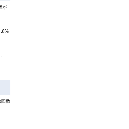
者が
.8%
）、
の回数