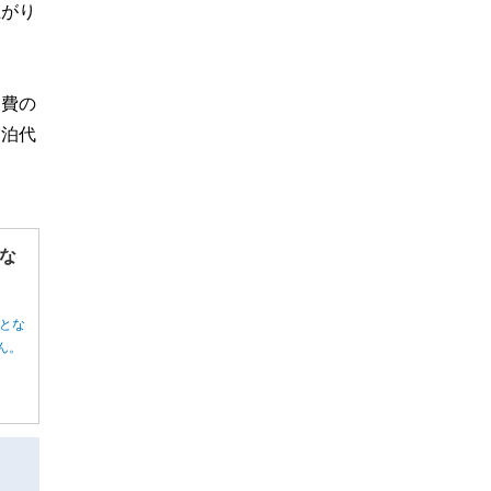
上がり
食費の
宿泊代
な
とな
ん。