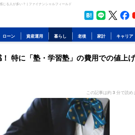
じる人が多い？ | ファイナンシャルフィールド
ローン
資産運用
暮らし
老後
家計
キャリア
感！ 特に「塾・学習塾」の費用での値上
この記事は約
3
分で読め