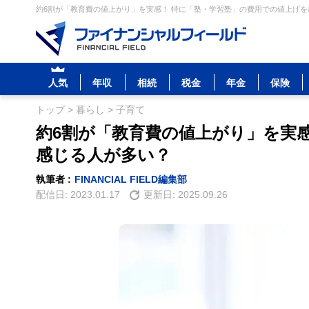
約6割が「教育費の値上がり」を実感！ 特に「塾・学習塾」の費用での値上げを感
人気
年収
相続
税金
年金
保険
トップ
>
暮らし
>
子育て
約6割が「教育費の値上がり」を実
感じる人が多い？
執筆者 :
FINANCIAL FIELD編集部
配信日:
2023.01.17
更新日:
2025.09.26