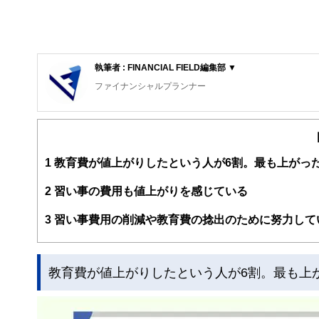
執筆者 : FINANCIAL FIELD編集部 ▼
ファイナンシャルプランナー
FinancialField編集部は、金融、経済に関する記
るようわかりやすく発信しています。
編集部のメンバーは、ファイナンシャルプランナーの資格
案から記事掲載まですべての工程に関わることで、読者目
1
教育費が値上がりしたという人が6割。最も上がっ
FinancialFieldの特徴は、ファイナンシャルプラ
2
習い事の費用も値上がりを感じている
ー、公認会計士、社会保険労務士、行政書士、投資アナリ
え、むずかしく感じられる年金や税金、相続、保険、ロー
3
習い事費用の削減や教育費の捻出のために努力して
このように編集経験豊富なメンバーと金融や経済に精通し
と、読み応えのあるコンテンツと確かな情報発信を実現し
教育費が値上がりしたという人が6割。最も上
私たちは、快適でより良い生活のアイデアを提供するお金