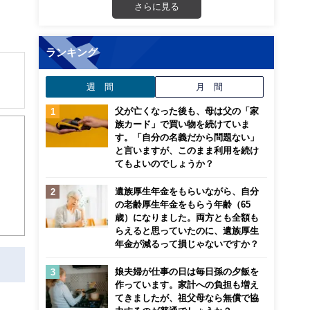
さらに見る
ランキング
週 間
月 間
解でき
父が亡くなった後も、母は父の「家
族カード」で買い物を続けていま
す。「自分の名義だから問題ない」
画立
と言いますが、このまま利用を続け
てもよいのでしょうか？
ンナ
遺族厚生年金をもらいながら、自分
迎
の老齢厚生年金をもらう年齢（65
歳）になりました。両方とも全額も
こ
らえると思っていたのに、遺族厚生
年金が減るって損じゃないですか？
娘夫婦が仕事の日は毎日孫の夕飯を
作っています。家計への負担も増え
てきましたが、祖父母なら無償で協