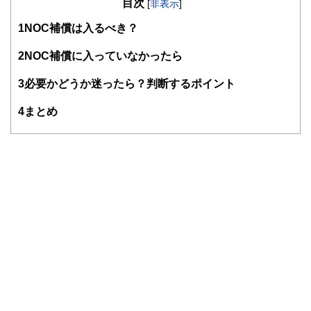
目次
知識がない方でも理解できるようわかりやすく発信していま
[
非表示
]
す。
1
NOC補償は入るべき？
編集部のメンバーは、ファイナンシャルプランナーの資格取
得者を中心に「お金や暮らし」に関する書籍・雑誌の編集経
2
NOC補償に入っていなかったら
験者で構成され、企画立案から記事掲載まですべての工程に
関わることで、読者目線のコンテンツを追求しています。
3
必要かどうか迷ったら？判断するポイント
FinancialFieldの特徴は、ファイナンシャルプランナー、弁
4
まとめ
護士、税理士、宅地建物取引士、相続診断士、住宅ローンア
ドバイザー、DCプランナー、公認会計士、社会保険労務
士、行政書士、投資アナリスト、キャリアコンサルタントな
ど150名以上の有資格者を執筆者・監修者として迎え、むず
かしく感じられる年金や税金、相続、保険、ローンなどの話
をわかりやすく発信している点です。
このように編集経験豊富なメンバーと金融や経済に精通した
執筆者・監修者による執筆体制を築くことで、内容のわかり
やすさはもちろんのこと、読み応えのあるコンテンツと確か
な情報発信を実現しています。
私たちは、快適でより良い生活のアイデアを提供するお金の
コンシェルジュを目指します。