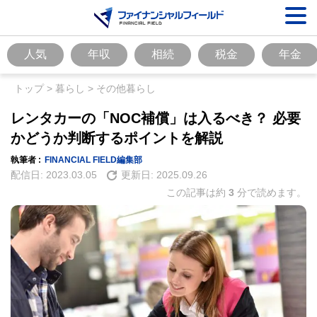
人気
年収
相続
税金
年金
トップ
>
暮らし
>
その他暮らし
レンタカーの「NOC補償」は入るべき？ 必要
かどうか判断するポイントを解説
執筆者 :
FINANCIAL FIELD編集部
配信日:
2023.03.05
更新日:
2025.09.26
この記事は約
3
分で読めます。