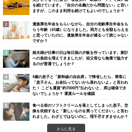
を続けています。「自分の名義だから問題ない」と言い
ますが、このまま利用を続けてもよいのでしょうか？
遺族厚生年金をもらいながら、自分の老齢厚生年金をも
らう年齢（65歳）になりました。両方とも全額もらえる
と思っていたのに、遺族厚生年金が減るって損じゃない
ですか？
娘夫婦が仕事の日は毎日孫の夕飯を作っています。家計
への負担も増えてきましたが、祖父母なら無償で協力す
るのが普通でしょうか？
4歳の息子と「新幹線の自由席」で帰省したら、乗客に
「息子さん、お金払ってないから座れないよ」と言われ
た！ こども運賃“約7000円”払わないと、席は確保でき
ないでしょうか？ 運賃ルールを確認
食べる前のソフトクリームを落としてしまった息子。交
換を依頼すると「新しいものを買ってください」と言わ
れました。わざとではないのに、理不尽すぎませんか？
さらに見る