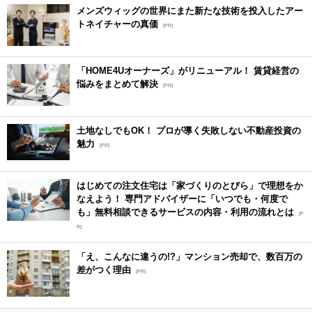
メンズウィッグの世界にまた新たな技術を投入したアー
トネイチャーの真価
[PR]
「HOME4Uオーナーズ」がリニューアル！ 賃貸経営の
悩みをまとめて解決
[PR]
土地なしでもOK！ プロが導く失敗しない不動産投資の
魅力
[PR]
はじめての注文住宅は「家づくりのとびら」で理想をか
なえよう！ 専門アドバイザーに「いつでも・何度で
も」無料相談できるサービスの内容・利用の流れとは
[P
R]
「え、こんなに違うの!?」マンション売却で、数百万の
差がつく理由
[PR]