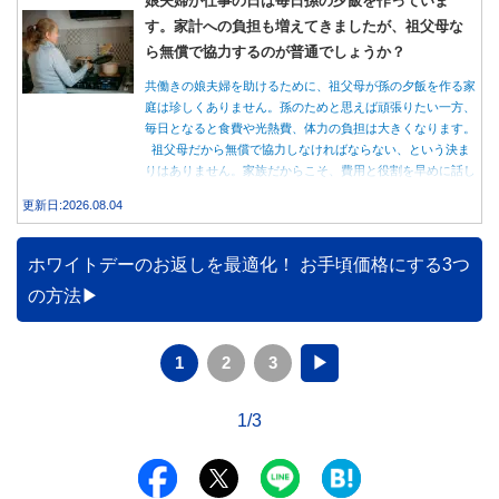
す。家計への負担も増えてきましたが、祖父母な
ら無償で協力するのが普通でしょうか？
共働きの娘夫婦を助けるために、祖父母が孫の夕飯を作る家
庭は珍しくありません。孫のためと思えば頑張りたい一方、
毎日となると食費や光熱費、体力の負担は大きくなります。
祖父母だから無償で協力しなければならない、という決ま
りはありません。家族だからこそ、費用と役割を早めに話し
合うことが大切です。
更新日:2026.08.04
ホワイトデーのお返しを最適化！ お手頃価格にする3つ
の方法
1
2
3
▶
1/3