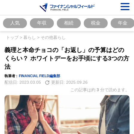
人気
年収
相続
税金
年金
トップ
>
暮らし
>
その他暮らし
義理と本命チョコの「お返し」の予算はどの
くらい？ ホワイトデーをお手頃にする3つの方
法
執筆者 :
FINANCIAL FIELD編集部
配信日:
2023.03.05
更新日:
2025.09.26
この記事は約
3
分で読めます。