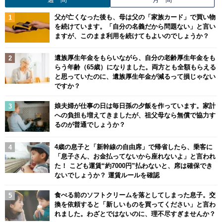
父が亡くなった後も、母は父の「家族カード」で買い物
を続けています。「自分の名義だから問題ない」と言い
ますが、このまま利用を続けてもよいのでしょうか？
遺族厚生年金をもらいながら、自分の老齢厚生年金をも
らう年齢（65歳）になりました。両方とも全額もらえる
と思っていたのに、遺族厚生年金が減るって損じゃない
ですか？
娘夫婦が仕事の日は毎日孫の夕飯を作っています。家計
への負担も増えてきましたが、祖父母なら無償で協力す
るのが普通でしょうか？
4歳の息子と「新幹線の自由席」で帰省したら、乗客に
「息子さん、お金払ってないから座れないよ」と言われ
た！ こども運賃“約7000円”払わないと、席は確保でき
ないでしょうか？ 運賃ルールを確認
食べる前のソフトクリームを落としてしまった息子。交
換を依頼すると「新しいものを買ってください」と言わ
れました。わざとではないのに、理不尽すぎませんか？