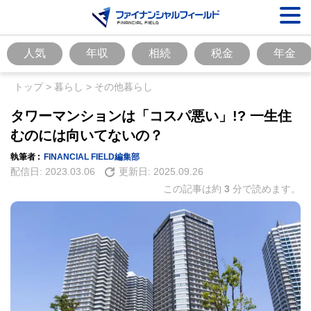
人気
年収
相続
税金
年金
トップ
>
暮らし
>
その他暮らし
タワーマンションは「コスパ悪い」!? 一生住
むのには向いてないの？
執筆者 :
FINANCIAL FIELD編集部
配信日:
2023.03.06
更新日:
2025.09.26
この記事は約
3
分で読めます。