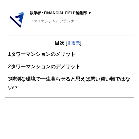
執筆者 : FINANCIAL FIELD編集部 ▼
ファイナンシャルプランナー
FinancialField編集部は、金融、経済に関する記事を、日々
の暮らしにどのような影響を与えるかという視点で、お金の
目次
知識がない方でも理解できるようわかりやすく発信していま
[
非表示
]
す。
1
タワーマンションのメリット
編集部のメンバーは、ファイナンシャルプランナーの資格取
得者を中心に「お金や暮らし」に関する書籍・雑誌の編集経
2
タワーマンションのデメリット
験者で構成され、企画立案から記事掲載まですべての工程に
関わることで、読者目線のコンテンツを追求しています。
3
特別な環境で一生暮らせると思えば悪い買い物ではな
FinancialFieldの特徴は、ファイナンシャルプランナー、弁
い!?
護士、税理士、宅地建物取引士、相続診断士、住宅ローンア
ドバイザー、DCプランナー、公認会計士、社会保険労務
士、行政書士、投資アナリスト、キャリアコンサルタントな
ど150名以上の有資格者を執筆者・監修者として迎え、むず
かしく感じられる年金や税金、相続、保険、ローンなどの話
をわかりやすく発信している点です。
このように編集経験豊富なメンバーと金融や経済に精通した
執筆者・監修者による執筆体制を築くことで、内容のわかり