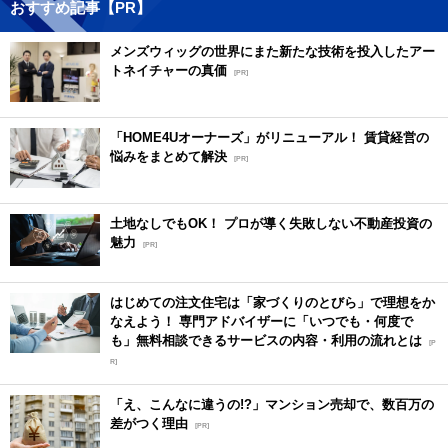
おすすめ記事【PR】
メンズウィッグの世界にまた新たな技術を投入したアー
トネイチャーの真価
[PR]
「HOME4Uオーナーズ」がリニューアル！ 賃貸経営の
悩みをまとめて解決
[PR]
土地なしでもOK！ プロが導く失敗しない不動産投資の
魅力
[PR]
はじめての注文住宅は「家づくりのとびら」で理想をか
なえよう！ 専門アドバイザーに「いつでも・何度で
も」無料相談できるサービスの内容・利用の流れとは
[P
R]
「え、こんなに違うの!?」マンション売却で、数百万の
差がつく理由
[PR]