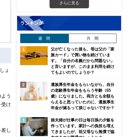
画立
さらに見る
ンナ
ランキング
迎
週 間
月 間
こ
父が亡くなった後も、母は父の「家
族カード」で買い物を続けていま
す。「自分の名義だから問題ない」
と言いますが、このまま利用を続け
しょ
てもよいのでしょうか？
遺族厚生年金をもらいながら、自分
の老齢厚生年金をもらう年齢（65
のよう
歳）になりました。両方とも全額も
らえると思っていたのに、遺族厚生
を受け
年金が減るって損じゃないですか？
娘夫婦が仕事の日は毎日孫の夕飯を
作っています。家計への負担も増え
を差し
てきましたが、祖父母なら無償で協