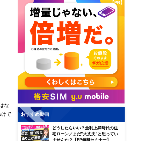
【PR】
はな
わけで
おすすめ動画
どうしたらいい？金利上昇時代の住
宅ローン／まだ”大丈夫”と思ってい
ませんか？【FP無料セミナー】