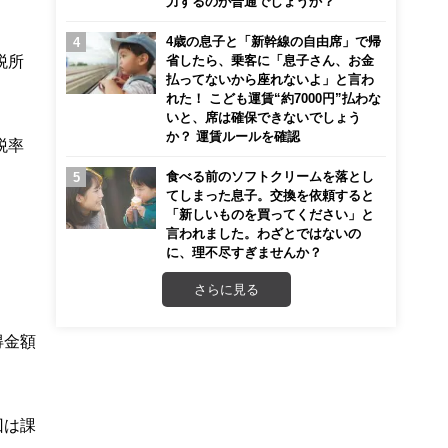
力するのが普通でしょうか？
4歳の息子と「新幹線の自由席」で帰
税所
省したら、乗客に「息子さん、お金
払ってないから座れないよ」と言わ
れた！ こども運賃“約7000円”払わな
いと、席は確保できないでしょう
か？ 運賃ルールを確認
税率
食べる前のソフトクリームを落とし
てしまった息子。交換を依頼すると
「新しいものを買ってください」と
言われました。わざとではないの
に、理不尽すぎませんか？
さらに見る
得金額
回は課