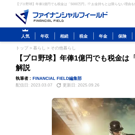
【プロ野球】年俸1億円でも税金は「5000万円」!? お金持ちとは限らない理由を
人気
年収
相続
税金
年金
保険
トップ
>
暮らし
>
その他暮らし
【プロ野球】年俸1億円でも税金は「5
解説
執筆者 :
FINANCIAL FIELD編集部
配信日:
2023.03.07
更新日:
2025.09.26