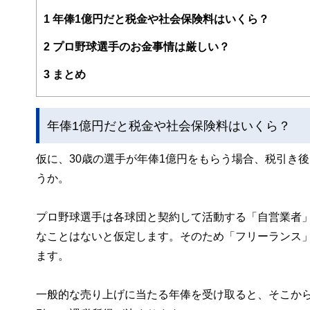
編集部のメンバーは、ファイナンシャルプランナーの資格
案から記事掲載まですべての工程に関わることで、読者目
1
年俸1億円だと税金や社会保険料はいくら？
FinancialFieldの特徴は、ファイナンシャルプラ
2
プロ野球選手のお金事情は厳しい？
ー、公認会計士、社会保険労務士、行政書士、投資アナリ
え、むずかしく感じられる年金や税金、相続、保険、ロー
3
まとめ
このように編集経験豊富なメンバーと金融や経済に精通し
と、読み応えのあるコンテンツと確かな情報発信を実現し
年俸1億円だと税金や社会保険料はいくら？
私たちは、快適でより良い生活のアイデアを提供するお金
仮に、30歳の選手が年俸1億円をもらう場合、税引き
うか。
プロ野球選手は各球団と契約して活動する「自営業者
なことはないと仮定します。そのため「フリーランス
ます。
一般的な売り上げに当たる年俸を受け取ると、そこか