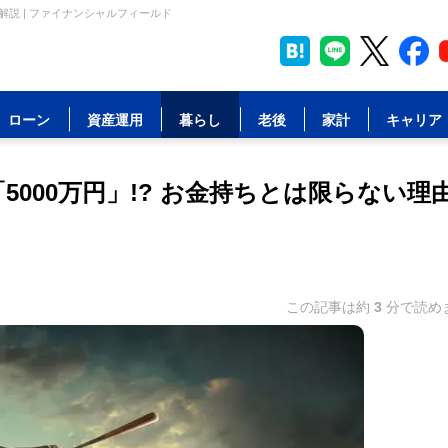
解説 | ファイナンシャルフィールド
ローン
資産運用
暮らし
老後
家計
キャリア
000万円」!? お金持ちとは限らない理
この記事は約
3
分で読め