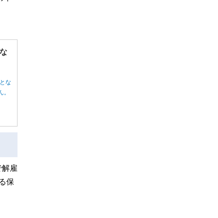
な
とな
ん。
で解雇
る保