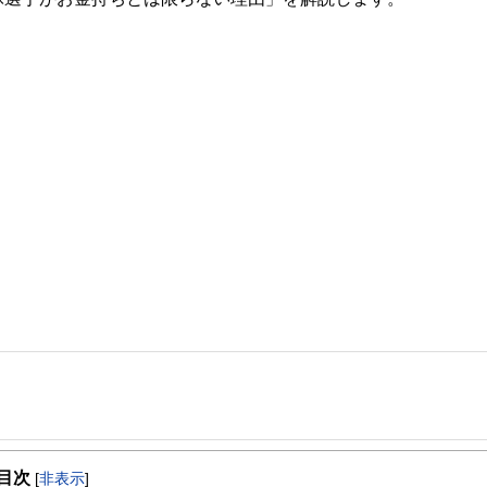
事を、日々の暮らしにどのような影響を与えるかという視点で、お金の知識がない方でも理
目次
[
非表示
]