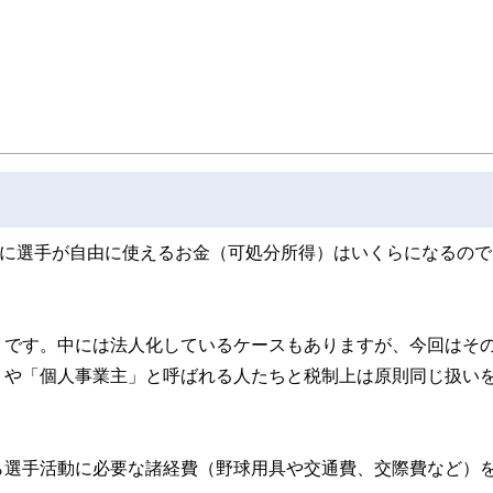
取得者を中心に「お金や暮らし」に関する書籍・雑誌の編集経験者で構成され、企
線のコンテンツを追求しています。
ンナー、弁護士、税理士、宅地建物取引士、相続診断士、住宅ローンアドバイザー、DCプラ
スト、キャリアコンサルタントなど150名以上の有資格者を執筆者・監修者として
ンなどの話をわかりやすく発信している点です。
た執筆者・監修者による執筆体制を築くことで、内容のわかりやすさはもちろんの
ています。
のコンシェルジュを目指します。
後に選手が自由に使えるお金（可処分所得）はいくらになるので
」です。中には法人化しているケースもありますが、今回はそ
」や「個人事業主」と呼ばれる人たちと税制上は原則同じ扱い
ら選手活動に必要な諸経費（野球用具や交通費、交際費など）