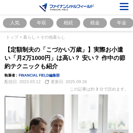
人気
年収
相続
税金
年金
トップ
>
暮らし
>
その他暮らし
【定額制夫の「こづかい万歳」】実際お小遣
い「月2万1000円」は高い？ 安い？ 作中の節
約テクニックも紹介
執筆者 :
FINANCIAL FIELD編集部
配信日:
2023.03.12
更新日:
2025.09.26
この記事は約
3
分で読めます。