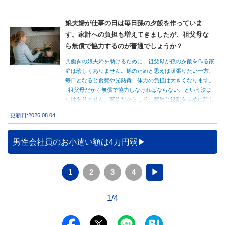
娘夫婦が仕事の日は毎日孫の夕飯を作っていま
す。家計への負担も増えてきましたが、祖父母な
ら無償で協力するのが普通でしょうか？
共働きの娘夫婦を助けるために、祖父母が孫の夕飯を作る家
庭は珍しくありません。孫のためと思えば頑張りたい一方、
毎日となると食費や光熱費、体力の負担は大きくなります。
祖父母だから無償で協力しなければならない、という決ま
りはありません。家族だからこそ、費用と役割を早めに話し
合うことが大切です。
更新日:2026.08.04
男性会社員のお小遣い額は4万円弱
1
2
3
4
▶
1/4