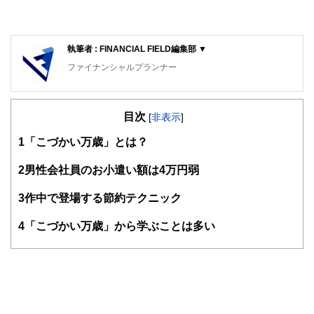
執筆者 : FINANCIAL FIELD編集部 ▼
ファイナンシャルプランナー
FinancialField編集部は、金融、経済に関する記事を、日々
の暮らしにどのような影響を与えるかという視点で、お金の
目次
知識がない方でも理解できるようわかりやすく発信していま
[
非表示
]
す。
1
「こづかい万歳」とは？
編集部のメンバーは、ファイナンシャルプランナーの資格取
得者を中心に「お金や暮らし」に関する書籍・雑誌の編集経
2
男性会社員のお小遣い額は4万円弱
験者で構成され、企画立案から記事掲載まですべての工程に
関わることで、読者目線のコンテンツを追求しています。
3
作中で登場する節約テクニック
FinancialFieldの特徴は、ファイナンシャルプランナー、弁
4
「こづかい万歳」から学ぶことは多い
護士、税理士、宅地建物取引士、相続診断士、住宅ローンア
ドバイザー、DCプランナー、公認会計士、社会保険労務
士、行政書士、投資アナリスト、キャリアコンサルタントな
ど150名以上の有資格者を執筆者・監修者として迎え、むず
かしく感じられる年金や税金、相続、保険、ローンなどの話
をわかりやすく発信している点です。
このように編集経験豊富なメンバーと金融や経済に精通した