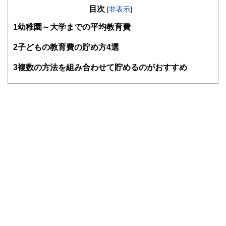
目次
知識がない方でも理解できるようわかりやすく発信していま
[
非表示
]
す。
1
幼稚園～大学までの平均教育費
編集部のメンバーは、ファイナンシャルプランナーの資格取
得者を中心に「お金や暮らし」に関する書籍・雑誌の編集経
2
子どもの教育費の貯め方4選
験者で構成され、企画立案から記事掲載まですべての工程に
関わることで、読者目線のコンテンツを追求しています。
3
複数の方法を組み合わせて貯めるのがおすすめ
FinancialFieldの特徴は、ファイナンシャルプランナー、弁
護士、税理士、宅地建物取引士、相続診断士、住宅ローンア
ドバイザー、DCプランナー、公認会計士、社会保険労務
士、行政書士、投資アナリスト、キャリアコンサルタントな
ど150名以上の有資格者を執筆者・監修者として迎え、むず
かしく感じられる年金や税金、相続、保険、ローンなどの話
をわかりやすく発信している点です。
このように編集経験豊富なメンバーと金融や経済に精通した
執筆者・監修者による執筆体制を築くことで、内容のわかり
やすさはもちろんのこと、読み応えのあるコンテンツと確か
な情報発信を実現しています。
私たちは、快適でより良い生活のアイデアを提供するお金の
コンシェルジュを目指します。