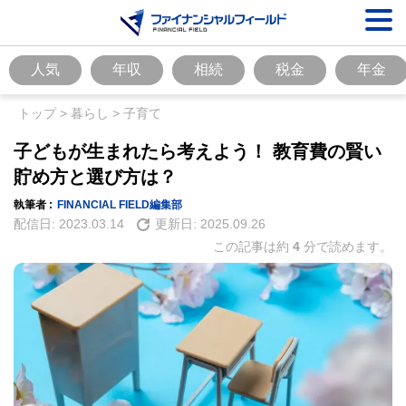
人気
年収
相続
税金
年金
トップ
>
暮らし
>
子育て
子どもが生まれたら考えよう！ 教育費の賢い
貯め方と選び方は？
執筆者 :
FINANCIAL FIELD編集部
配信日:
2023.03.14
更新日:
2025.09.26
この記事は約
4
分で読めます。