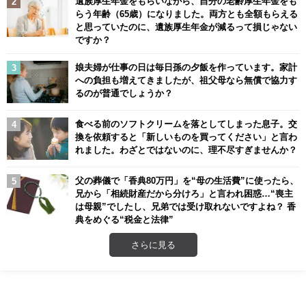
遺族厚生年金をもらいながら、自分の老齢厚生年金をも
らう年齢（65歳）になりました。両方とも全額もらえる
と思っていたのに、遺族厚生年金が減るって損じゃない
ですか？
娘夫婦が仕事の日は毎日孫の夕飯を作っています。家計
への負担も増えてきましたが、祖父母なら無償で協力す
るのが普通でしょうか？
食べる前のソフトクリームを落としてしまった息子。交
換を依頼すると「新しいものを買ってください」と言わ
れました。わざとではないのに、理不尽すぎませんか？
父の葬儀で「香典80万円」を“母の生活費”に使ったら、
兄から「相続財産だから分けろ」と言われ困惑…“喪主
は母親”でしたし、兄弟では受け取れないですよね？ 香
典をめぐる“税金と法律”
さらに見る