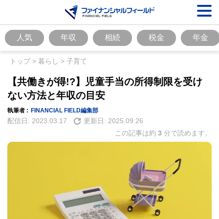
人気
年収
相続
税金
年金
トップ
>
暮らし
>
子育て
【共働きが得!?】児童手当の所得制限を受け
ない方法と年収の目安
執筆者 :
FINANCIAL FIELD編集部
配信日:
2023.03.17
更新日:
2025.09.26
この記事は約
3
分で読めます。