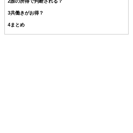
2
誰の所得で判断される？
験者で構成され、企画立案から記事掲載まですべての工程に
関わることで、読者目線のコンテンツを追求しています。
3
共働きがお得？
FinancialFieldの特徴は、ファイナンシャルプランナー、弁
4
まとめ
護士、税理士、宅地建物取引士、相続診断士、住宅ローンア
ドバイザー、DCプランナー、公認会計士、社会保険労務
士、行政書士、投資アナリスト、キャリアコンサルタントな
ど150名以上の有資格者を執筆者・監修者として迎え、むず
かしく感じられる年金や税金、相続、保険、ローンなどの話
をわかりやすく発信している点です。
このように編集経験豊富なメンバーと金融や経済に精通した
執筆者・監修者による執筆体制を築くことで、内容のわかり
やすさはもちろんのこと、読み応えのあるコンテンツと確か
な情報発信を実現しています。
私たちは、快適でより良い生活のアイデアを提供するお金の
コンシェルジュを目指します。