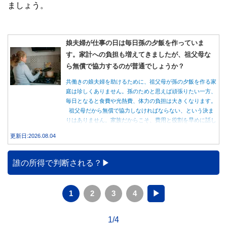
ましょう。
娘夫婦が仕事の日は毎日孫の夕飯を作っていま
す。家計への負担も増えてきましたが、祖父母な
ら無償で協力するのが普通でしょうか？
共働きの娘夫婦を助けるために、祖父母が孫の夕飯を作る家
庭は珍しくありません。孫のためと思えば頑張りたい一方、
毎日となると食費や光熱費、体力の負担は大きくなります。
祖父母だから無償で協力しなければならない、という決ま
りはありません。家族だからこそ、費用と役割を早めに話し
合うことが大切です。
更新日:2026.08.04
誰の所得で判断される？
1
2
3
4
▶
1/4