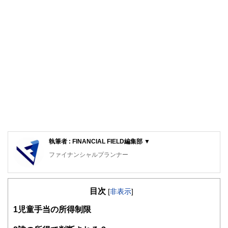
執筆者 : FINANCIAL FIELD編集部 ▼
ファイナンシャルプランナー
FinancialField編集部は、金融、経済に関する記事を、日々
の暮らしにどのような影響を与えるかという視点で、お金の
目次
知識がない方でも理解できるようわかりやすく発信していま
[
非表示
]
す。
1
児童手当の所得制限
編集部のメンバーは、ファイナンシャルプランナーの資格取
得者を中心に「お金や暮らし」に関する書籍・雑誌の編集経