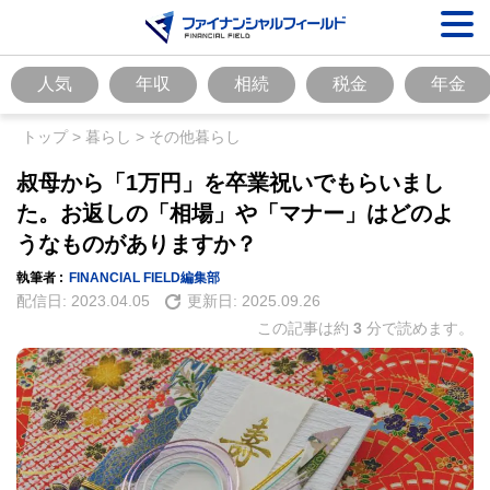
人気
年収
相続
税金
年金
トップ
>
暮らし
>
その他暮らし
叔母から「1万円」を卒業祝いでもらいまし
た。お返しの「相場」や「マナー」はどのよ
うなものがありますか？
執筆者 :
FINANCIAL FIELD編集部
配信日:
2023.04.05
更新日:
2025.09.26
この記事は約
3
分で読めます。