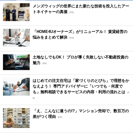
メンズウィッグの世界にまた新たな技術を投入したアー
トネイチャーの真価
[PR]
「HOME4Uオーナーズ」がリニューアル！ 賃貸経営の
悩みをまとめて解決
[PR]
土地なしでもOK！ プロが導く失敗しない不動産投資の
魅力
[PR]
はじめての注文住宅は「家づくりのとびら」で理想をか
なえよう！ 専門アドバイザーに「いつでも・何度で
も」無料相談できるサービスの内容・利用の流れとは
[P
R]
「え、こんなに違うの!?」マンション売却で、数百万の
差がつく理由
[PR]