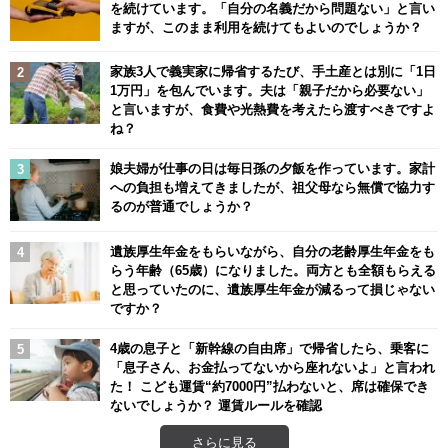
を続けています。「自分の名義だから問題ない」と言い
ますが、このまま利用を続けてもよいのでしょうか？
家族3人で義実家に帰省するたび、手土産とは別に「1日
1万円」を包んでいます。夫は「親子だから必要ない」
と言いますが、食費や光熱費を考えたら渡すべきですよ
ね？
娘夫婦が仕事の日は毎日孫の夕飯を作っています。家計
への負担も増えてきましたが、祖父母なら無償で協力す
るのが普通でしょうか？
遺族厚生年金をもらいながら、自分の老齢厚生年金をも
らう年齢（65歳）になりました。両方とも全額もらえる
と思っていたのに、遺族厚生年金が減るって損じゃない
ですか？
4歳の息子と「新幹線の自由席」で帰省したら、乗客に
「息子さん、お金払ってないから座れないよ」と言われ
た！ こども運賃“約7000円”払わないと、席は確保でき
ないでしょうか？ 運賃ルールを確認
さらに見る