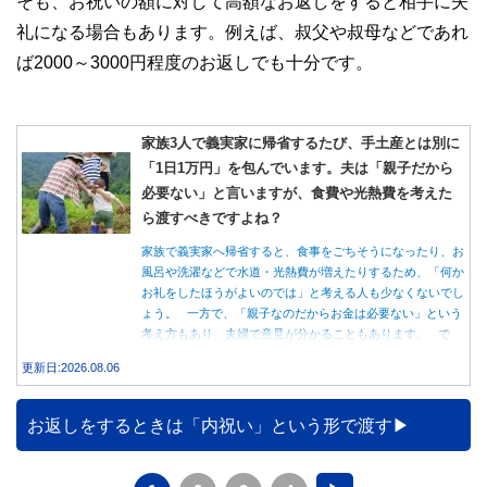
そも、お祝いの額に対して高額なお返しをすると相手に失
礼になる場合もあります。例えば、叔父や叔母などであれ
ば2000～3000円程度のお返しでも十分です。
家族3人で義実家に帰省するたび、手土産とは別に
「1日1万円」を包んでいます。夫は「親子だから
必要ない」と言いますが、食費や光熱費を考えた
ら渡すべきですよね？
家族で義実家へ帰省すると、食事をごちそうになったり、お
風呂や洗濯などで水道・光熱費が増えたりするため、「何か
お礼をしたほうがよいのでは」と考える人も少なくないでし
ょう。 一方で、「親子なのだからお金は必要ない」という
考え方もあり、夫婦で意見が分かることもあります。 で
は、実際に義実家へ泊まる際、お金を渡している家庭はどの
更新日:2026.08.06
くらいあるのでしょうか。本記事では、帰省時に宿泊費を渡
す家庭の割合や、感謝の気持ちを伝える方法について解説し
ます。
お返しをするときは「内祝い」という形で渡す