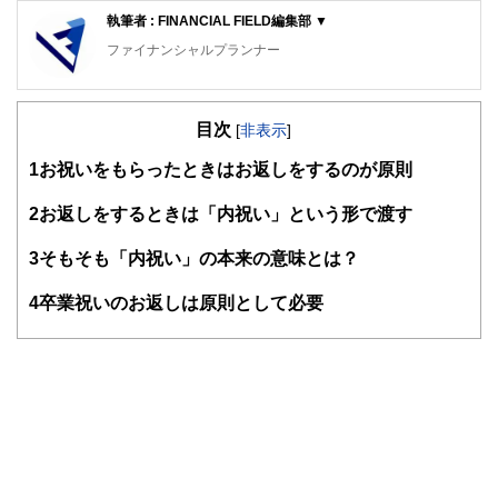
執筆者 : FINANCIAL FIELD編集部 ▼
ファイナンシャルプランナー
FinancialField編集部は、金融、経済に関する記事を、日々
の暮らしにどのような影響を与えるかという視点で、お金の
目次
知識がない方でも理解できるようわかりやすく発信していま
[
非表示
]
す。
1
お祝いをもらったときはお返しをするのが原則
編集部のメンバーは、ファイナンシャルプランナーの資格取
得者を中心に「お金や暮らし」に関する書籍・雑誌の編集経
2
お返しをするときは「内祝い」という形で渡す
験者で構成され、企画立案から記事掲載まですべての工程に
関わることで、読者目線のコンテンツを追求しています。
3
そもそも「内祝い」の本来の意味とは？
FinancialFieldの特徴は、ファイナンシャルプランナー、弁
4
卒業祝いのお返しは原則として必要
護士、税理士、宅地建物取引士、相続診断士、住宅ローンア
ドバイザー、DCプランナー、公認会計士、社会保険労務
士、行政書士、投資アナリスト、キャリアコンサルタントな
ど150名以上の有資格者を執筆者・監修者として迎え、むず
かしく感じられる年金や税金、相続、保険、ローンなどの話
をわかりやすく発信している点です。
このように編集経験豊富なメンバーと金融や経済に精通した
執筆者・監修者による執筆体制を築くことで、内容のわかり
やすさはもちろんのこと、読み応えのあるコンテンツと確か