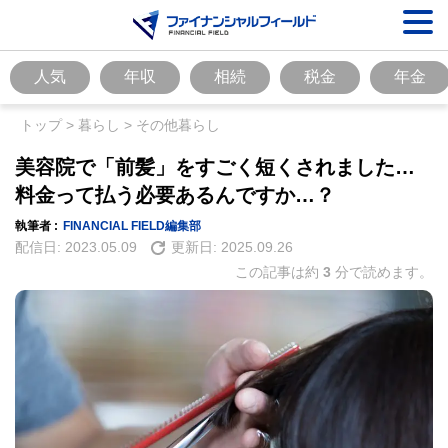
人気
年収
相続
税金
年金
トップ
>
暮らし
>
その他暮らし
美容院で「前髪」をすごく短くされました…
料金って払う必要あるんですか…？
執筆者 :
FINANCIAL FIELD編集部
配信日:
2023.05.09
更新日:
2025.09.26
この記事は約
3
分で読めます。