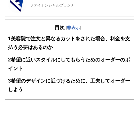
ファイナンシャルプランナー
FinancialField編集部は、金融、経済に関する記事を、日々
の暮らしにどのような影響を与えるかという視点で、お金の
目次
知識がない方でも理解できるようわかりやすく発信していま
[
非表示
]
す。
1
美容院で注文と異なるカットをされた場合、料金を支
編集部のメンバーは、ファイナンシャルプランナーの資格取
払う必要はあるのか
得者を中心に「お金や暮らし」に関する書籍・雑誌の編集経
験者で構成され、企画立案から記事掲載まですべての工程に
2
希望に近いスタイルにしてもらうためのオーダーのポ
関わることで、読者目線のコンテンツを追求しています。
イント
FinancialFieldの特徴は、ファイナンシャルプランナー、弁
護士、税理士、宅地建物取引士、相続診断士、住宅ローンア
3
希望のデザインに近づけるために、工夫してオーダー
ドバイザー、DCプランナー、公認会計士、社会保険労務
士、行政書士、投資アナリスト、キャリアコンサルタントな
しよう
ど150名以上の有資格者を執筆者・監修者として迎え、むず
かしく感じられる年金や税金、相続、保険、ローンなどの話
をわかりやすく発信している点です。
このように編集経験豊富なメンバーと金融や経済に精通した
執筆者・監修者による執筆体制を築くことで、内容のわかり
やすさはもちろんのこと、読み応えのあるコンテンツと確か
な情報発信を実現しています。