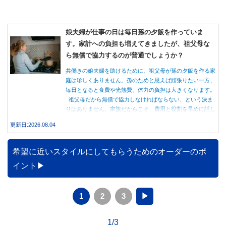
娘夫婦が仕事の日は毎日孫の夕飯を作っていま
す。家計への負担も増えてきましたが、祖父母な
ら無償で協力するのが普通でしょうか？
共働きの娘夫婦を助けるために、祖父母が孫の夕飯を作る家
庭は珍しくありません。孫のためと思えば頑張りたい一方、
毎日となると食費や光熱費、体力の負担は大きくなります。
祖父母だから無償で協力しなければならない、という決ま
りはありません。家族だからこそ、費用と役割を早めに話し
合うことが大切です。
更新日:2026.08.04
希望に近いスタイルにしてもらうためのオーダーのポ
イント
1
2
3
▶
1/3