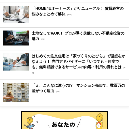
「HOME4Uオーナーズ」がリニューアル！ 賃貸経営の
悩みをまとめて解決
[PR]
土地なしでもOK！ プロが導く失敗しない不動産投資の
魅力
[PR]
はじめての注文住宅は「家づくりのとびら」で理想をか
なえよう！ 専門アドバイザーに「いつでも・何度で
も」無料相談できるサービスの内容・利用の流れとは
[P
R]
「え、こんなに違うの!?」マンション売却で、数百万の
差がつく理由
[PR]