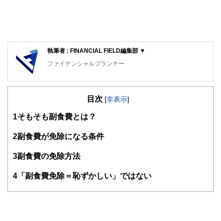
執筆者 : FINANCIAL FIELD編集部 ▼
ファイナンシャルプランナー
FinancialField編集部は、金融、経済に関する記事を、日々
の暮らしにどのような影響を与えるかという視点で、お金の
目次
知識がない方でも理解できるようわかりやすく発信していま
[
非表示
]
す。
1
そもそも副食費とは？
編集部のメンバーは、ファイナンシャルプランナーの資格取
得者を中心に「お金や暮らし」に関する書籍・雑誌の編集経
2
副食費が免除になる条件
験者で構成され、企画立案から記事掲載まですべての工程に
関わることで、読者目線のコンテンツを追求しています。
3
副食費の免除方法
FinancialFieldの特徴は、ファイナンシャルプランナー、弁
4
「副食費免除＝恥ずかしい」ではない
護士、税理士、宅地建物取引士、相続診断士、住宅ローンア
ドバイザー、DCプランナー、公認会計士、社会保険労務
士、行政書士、投資アナリスト、キャリアコンサルタントな
ど150名以上の有資格者を執筆者・監修者として迎え、むず
かしく感じられる年金や税金、相続、保険、ローンなどの話
をわかりやすく発信している点です。