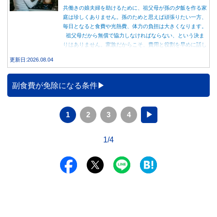
共働きの娘夫婦を助けるために、祖父母が孫の夕飯を作る家
庭は珍しくありません。孫のためと思えば頑張りたい一方、
毎日となると食費や光熱費、体力の負担は大きくなります。
祖父母だから無償で協力しなければならない、という決ま
りはありません。家族だからこそ、費用と役割を早めに話し
合うことが大切です。
更新日:2026.08.04
副食費が免除になる条件
1
2
3
4
▶
1/4