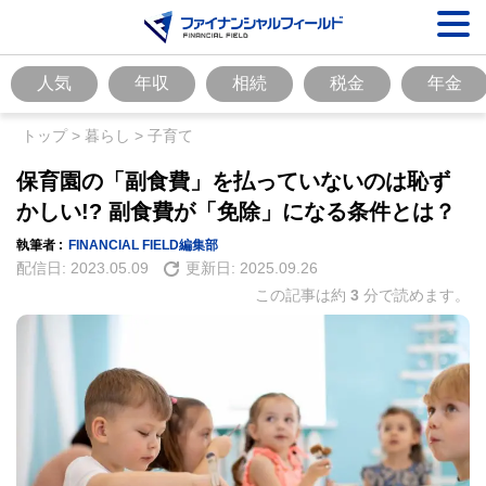
人気
年収
相続
税金
年金
トップ
>
暮らし
>
子育て
保育園の「副食費」を払っていないのは恥ず
かしい!? 副食費が「免除」になる条件とは？
執筆者 :
FINANCIAL FIELD編集部
配信日:
2023.05.09
更新日:
2025.09.26
この記事は約
3
分で読めます。