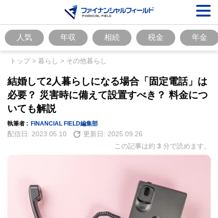
人気
年収
相続
税金
年金
トップ
>
暮らし
>
その他暮らし
結婚して2人暮らしになる場合「固定電話」は
必要？ 災害時に備えて設置すべき？ 料金につ
いても解説
執筆者 :
FINANCIAL FIELD編集部
配信日:
2023.05.10
更新日:
2025.09.26
この記事は約
3
分で読めます。