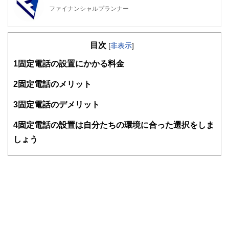
ファイナンシャルプランナー
FinancialField編集部は、金融、経済に関する記事を、日々
の暮らしにどのような影響を与えるかという視点で、お金の
目次
知識がない方でも理解できるようわかりやすく発信していま
[
非表示
]
す。
1
固定電話の設置にかかる料金
編集部のメンバーは、ファイナンシャルプランナーの資格取
得者を中心に「お金や暮らし」に関する書籍・雑誌の編集経
2
固定電話のメリット
験者で構成され、企画立案から記事掲載まですべての工程に
関わることで、読者目線のコンテンツを追求しています。
3
固定電話のデメリット
FinancialFieldの特徴は、ファイナンシャルプランナー、弁
4
固定電話の設置は自分たちの環境に合った選択をしま
護士、税理士、宅地建物取引士、相続診断士、住宅ローンア
ドバイザー、DCプランナー、公認会計士、社会保険労務
しょう
士、行政書士、投資アナリスト、キャリアコンサルタントな
ど150名以上の有資格者を執筆者・監修者として迎え、むず
かしく感じられる年金や税金、相続、保険、ローンなどの話
をわかりやすく発信している点です。
このように編集経験豊富なメンバーと金融や経済に精通した
執筆者・監修者による執筆体制を築くことで、内容のわかり
やすさはもちろんのこと、読み応えのあるコンテンツと確か
な情報発信を実現しています。