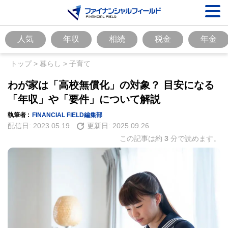
人気
年収
相続
税金
年金
トップ
>
暮らし
>
子育て
わが家は「高校無償化」の対象？ 目安になる
「年収」や「要件」について解説
執筆者 :
FINANCIAL FIELD編集部
配信日:
2023.05.19
更新日:
2025.09.26
この記事は約
3
分で読めます。