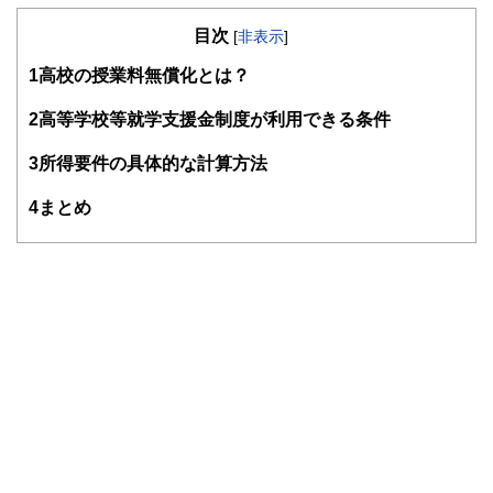
の暮らしにどのような影響を与えるかという視点で、お金の
目次
知識がない方でも理解できるようわかりやすく発信していま
[
非表示
]
す。
1
高校の授業料無償化とは？
編集部のメンバーは、ファイナンシャルプランナーの資格取
得者を中心に「お金や暮らし」に関する書籍・雑誌の編集経
2
高等学校等就学支援金制度が利用できる条件
験者で構成され、企画立案から記事掲載まですべての工程に
関わることで、読者目線のコンテンツを追求しています。
3
所得要件の具体的な計算方法
FinancialFieldの特徴は、ファイナンシャルプランナー、弁
4
まとめ
護士、税理士、宅地建物取引士、相続診断士、住宅ローンア
ドバイザー、DCプランナー、公認会計士、社会保険労務
士、行政書士、投資アナリスト、キャリアコンサルタントな
ど150名以上の有資格者を執筆者・監修者として迎え、むず
かしく感じられる年金や税金、相続、保険、ローンなどの話
をわかりやすく発信している点です。
このように編集経験豊富なメンバーと金融や経済に精通した
執筆者・監修者による執筆体制を築くことで、内容のわかり
やすさはもちろんのこと、読み応えのあるコンテンツと確か
な情報発信を実現しています。
私たちは、快適でより良い生活のアイデアを提供するお金の
コンシェルジュを目指します。