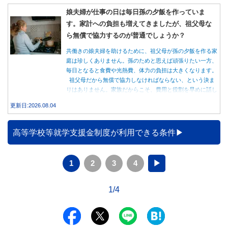
娘夫婦が仕事の日は毎日孫の夕飯を作っていま
す。家計への負担も増えてきましたが、祖父母な
ら無償で協力するのが普通でしょうか？
共働きの娘夫婦を助けるために、祖父母が孫の夕飯を作る家
庭は珍しくありません。孫のためと思えば頑張りたい一方、
毎日となると食費や光熱費、体力の負担は大きくなります。
祖父母だから無償で協力しなければならない、という決ま
りはありません。家族だからこそ、費用と役割を早めに話し
合うことが大切です。
更新日:2026.08.04
高等学校等就学支援金制度が利用できる条件
1
2
3
4
▶
1/4