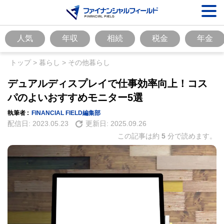
人気
年収
相続
税金
年金
トップ
>
暮らし
>
その他暮らし
デュアルディスプレイで仕事効率向上！コス
パのよいおすすめモニター5選
執筆者 :
FINANCIAL FIELD編集部
配信日:
2023.05.23
更新日:
2025.09.26
この記事は約
5
分で読めます。