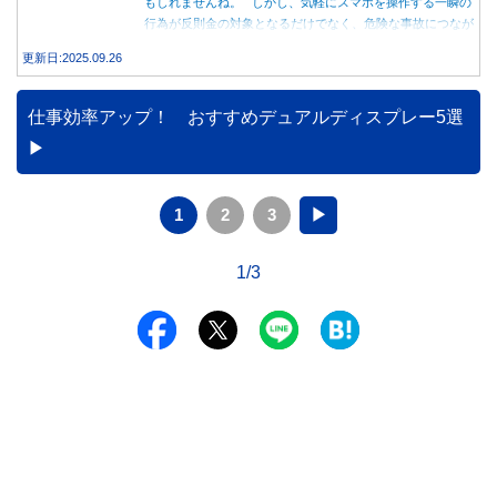
もしれませんね。 しかし、気軽にスマホを操作する一瞬の
行為が反則金の対象となるだけでなく、危険な事故につなが
る可能性もあります。本記事では、赤信号で停車中のスマホ
更新日:2025.09.26
操作が違反になる事例や、反則金の支払い義務について詳し
く解説します。
仕事効率アップ！ おすすめデュアルディスプレー5選
1
2
3
▶
1/3