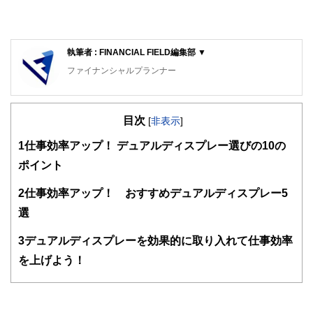
執筆者 : FINANCIAL FIELD編集部 ▼
ファイナンシャルプランナー
FinancialField編集部は、金融、経済に関する記事を、日々
の暮らしにどのような影響を与えるかという視点で、お金の
目次
知識がない方でも理解できるようわかりやすく発信していま
[
非表示
]
す。
1
仕事効率アップ！ デュアルディスプレー選びの10の
編集部のメンバーは、ファイナンシャルプランナーの資格取
ポイント
得者を中心に「お金や暮らし」に関する書籍・雑誌の編集経
験者で構成され、企画立案から記事掲載まですべての工程に
2
仕事効率アップ！ おすすめデュアルディスプレー5
関わることで、読者目線のコンテンツを追求しています。
選
FinancialFieldの特徴は、ファイナンシャルプランナー、弁
護士、税理士、宅地建物取引士、相続診断士、住宅ローンア
3
デュアルディスプレーを効果的に取り入れて仕事効率
ドバイザー、DCプランナー、公認会計士、社会保険労務
士、行政書士、投資アナリスト、キャリアコンサルタントな
を上げよう！
ど150名以上の有資格者を執筆者・監修者として迎え、むず
かしく感じられる年金や税金、相続、保険、ローンなどの話
をわかりやすく発信している点です。