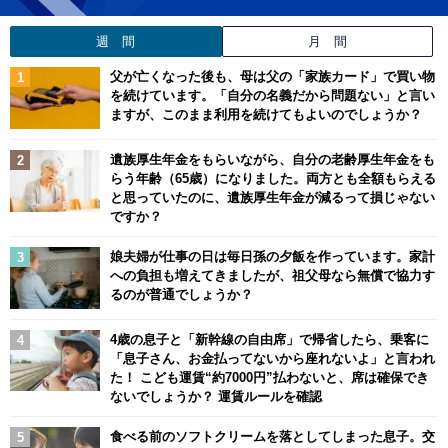
週 間
月 間
父が亡くなった後も、母は父の「家族カード」で買い物
を続けています。「自分の名義だから問題ない」と言い
ますが、このまま利用を続けてもよいのでしょうか？
遺族厚生年金をもらいながら、自分の老齢厚生年金をも
らう年齢（65歳）になりました。両方とも全額もらえる
と思っていたのに、遺族厚生年金が減るって損じゃない
ですか？
娘夫婦が仕事の日は毎日孫の夕飯を作っています。家計
への負担も増えてきましたが、祖父母なら無償で協力す
るのが普通でしょうか？
4歳の息子と「新幹線の自由席」で帰省したら、乗客に
「息子さん、お金払ってないから座れないよ」と言われ
た！ こども運賃“約7000円”払わないと、席は確保でき
ないでしょうか？ 運賃ルールを確認
食べる前のソフトクリームを落としてしまった息子。交