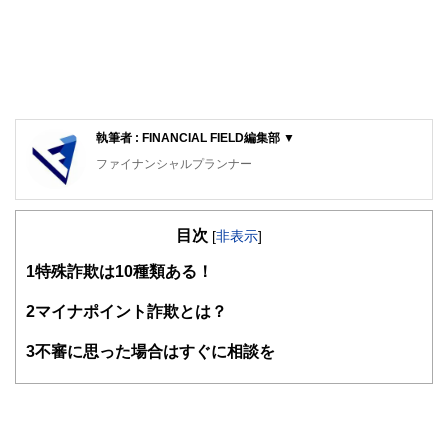
執筆者 : FINANCIAL FIELD編集部 ▼
ファイナンシャルプランナー
FinancialField編集部は、金融、経済に関する記事を、日々
の暮らしにどのような影響を与えるかという視点で、お金の
目次
知識がない方でも理解できるようわかりやすく発信していま
[
非表示
]
す。
1
特殊詐欺は10種類ある！
編集部のメンバーは、ファイナンシャルプランナーの資格取
得者を中心に「お金や暮らし」に関する書籍・雑誌の編集経
2
マイナポイント詐欺とは？
験者で構成され、企画立案から記事掲載まですべての工程に
関わることで、読者目線のコンテンツを追求しています。
3
不審に思った場合はすぐに相談を
FinancialFieldの特徴は、ファイナンシャルプランナー、弁
護士、税理士、宅地建物取引士、相続診断士、住宅ローンア
ドバイザー、DCプランナー、公認会計士、社会保険労務
士、行政書士、投資アナリスト、キャリアコンサルタントな
ど150名以上の有資格者を執筆者・監修者として迎え、むず