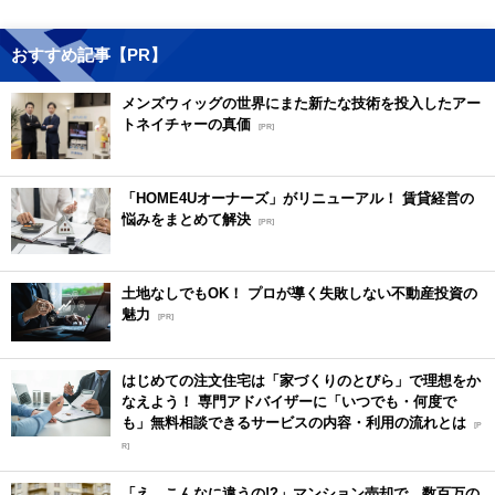
おすすめ記事【PR】
メンズウィッグの世界にまた新たな技術を投入したアー
トネイチャーの真価
[PR]
「HOME4Uオーナーズ」がリニューアル！ 賃貸経営の
悩みをまとめて解決
[PR]
土地なしでもOK！ プロが導く失敗しない不動産投資の
魅力
[PR]
はじめての注文住宅は「家づくりのとびら」で理想をか
なえよう！ 専門アドバイザーに「いつでも・何度で
も」無料相談できるサービスの内容・利用の流れとは
[P
R]
「え、こんなに違うの!?」マンション売却で、数百万の