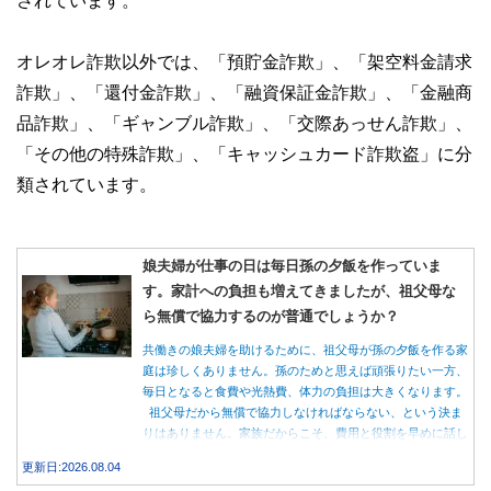
オレオレ詐欺以外では、「預貯金詐欺」、「架空料金請求
詐欺」、「還付金詐欺」、「融資保証金詐欺」、「金融商
品詐欺」、「ギャンブル詐欺」、「交際あっせん詐欺」、
「その他の特殊詐欺」、「キャッシュカード詐欺盗」に分
類されています。
娘夫婦が仕事の日は毎日孫の夕飯を作っていま
す。家計への負担も増えてきましたが、祖父母な
ら無償で協力するのが普通でしょうか？
共働きの娘夫婦を助けるために、祖父母が孫の夕飯を作る家
庭は珍しくありません。孫のためと思えば頑張りたい一方、
毎日となると食費や光熱費、体力の負担は大きくなります。
祖父母だから無償で協力しなければならない、という決ま
りはありません。家族だからこそ、費用と役割を早めに話し
合うことが大切です。
更新日:2026.08.04