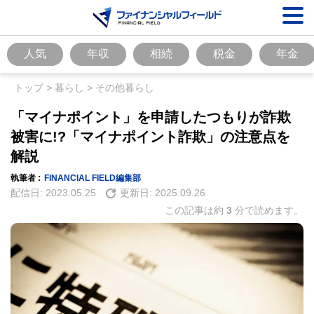
人気
年収
相続
税金
年金
トップ
>
暮らし
>
その他暮らし
「マイナポイント」を申請したつもりが詐欺
被害に!?「マイナポイント詐欺」の注意点を
解説
執筆者 :
FINANCIAL FIELD編集部
配信日:
2023.05.25
更新日:
2025.09.26
この記事は約
3
分で読めます。