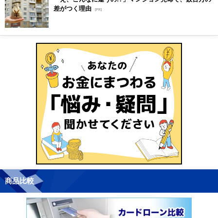
差がつく理由
[PR]
商品比較