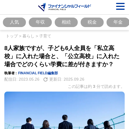
人気
年収
相続
税金
年金
トップ
>
暮らし
>
子育て
8人家族ですが、子ども6人全員を「私立高
校」に入れた場合と、「公立高校」に入れた
場合でどのくらい学費に差が付きますか？
執筆者 :
FINANCIAL FIELD編集部
配信日:
2023.05.26
更新日:
2025.09.26
この記事は約
3
分で読めます。