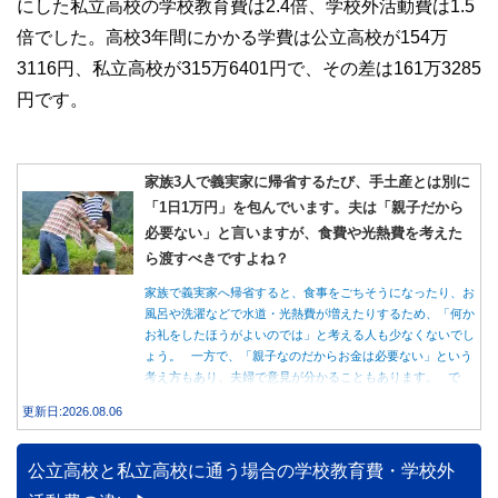
にした私立高校の学校教育費は2.4倍、学校外活動費は1.5
倍でした。高校3年間にかかる学費は公立高校が154万
3116円、私立高校が315万6401円で、その差は161万3285
円です。
家族3人で義実家に帰省するたび、手土産とは別に
「1日1万円」を包んでいます。夫は「親子だから
必要ない」と言いますが、食費や光熱費を考えた
ら渡すべきですよね？
家族で義実家へ帰省すると、食事をごちそうになったり、お
風呂や洗濯などで水道・光熱費が増えたりするため、「何か
お礼をしたほうがよいのでは」と考える人も少なくないでし
ょう。 一方で、「親子なのだからお金は必要ない」という
考え方もあり、夫婦で意見が分かることもあります。 で
は、実際に義実家へ泊まる際、お金を渡している家庭はどの
更新日:2026.08.06
くらいあるのでしょうか。本記事では、帰省時に宿泊費を渡
す家庭の割合や、感謝の気持ちを伝える方法について解説し
ます。
公立高校と私立高校に通う場合の学校教育費・学校外