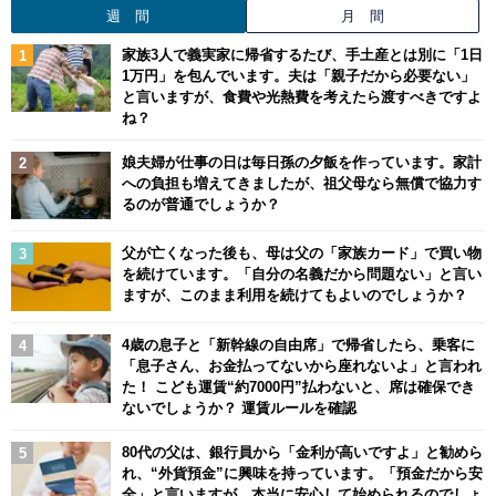
週 間
月 間
家族3人で義実家に帰省するたび、手土産とは別に「1日
1万円」を包んでいます。夫は「親子だから必要ない」
と言いますが、食費や光熱費を考えたら渡すべきですよ
ね？
娘夫婦が仕事の日は毎日孫の夕飯を作っています。家計
への負担も増えてきましたが、祖父母なら無償で協力す
るのが普通でしょうか？
父が亡くなった後も、母は父の「家族カード」で買い物
を続けています。「自分の名義だから問題ない」と言い
ますが、このまま利用を続けてもよいのでしょうか？
4歳の息子と「新幹線の自由席」で帰省したら、乗客に
「息子さん、お金払ってないから座れないよ」と言われ
た！ こども運賃“約7000円”払わないと、席は確保でき
ないでしょうか？ 運賃ルールを確認
80代の父は、銀行員から「金利が高いですよ」と勧めら
れ、“外貨預金”に興味を持っています。「預金だから安
全」と言いますが、本当に安心して始められるのでしょ