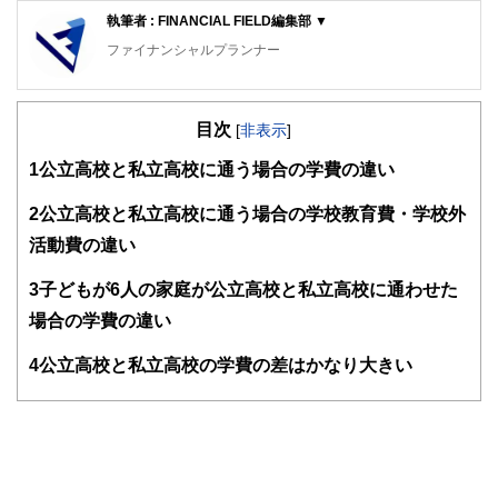
執筆者 : FINANCIAL FIELD編集部 ▼
ファイナンシャルプランナー
FinancialField編集部は、金融、経済に関する記事を、日々
の暮らしにどのような影響を与えるかという視点で、お金の
目次
知識がない方でも理解できるようわかりやすく発信していま
[
非表示
]
す。
1
公立高校と私立高校に通う場合の学費の違い
編集部のメンバーは、ファイナンシャルプランナーの資格取
得者を中心に「お金や暮らし」に関する書籍・雑誌の編集経
2
公立高校と私立高校に通う場合の学校教育費・学校外
験者で構成され、企画立案から記事掲載まですべての工程に
活動費の違い
関わることで、読者目線のコンテンツを追求しています。
FinancialFieldの特徴は、ファイナンシャルプランナー、弁
3
子どもが6人の家庭が公立高校と私立高校に通わせた
護士、税理士、宅地建物取引士、相続診断士、住宅ローンア
場合の学費の違い
ドバイザー、DCプランナー、公認会計士、社会保険労務
士、行政書士、投資アナリスト、キャリアコンサルタントな
4
公立高校と私立高校の学費の差はかなり大きい
ど150名以上の有資格者を執筆者・監修者として迎え、むず
かしく感じられる年金や税金、相続、保険、ローンなどの話
をわかりやすく発信している点です。
このように編集経験豊富なメンバーと金融や経済に精通した
執筆者・監修者による執筆体制を築くことで、内容のわかり
やすさはもちろんのこと、読み応えのあるコンテンツと確か