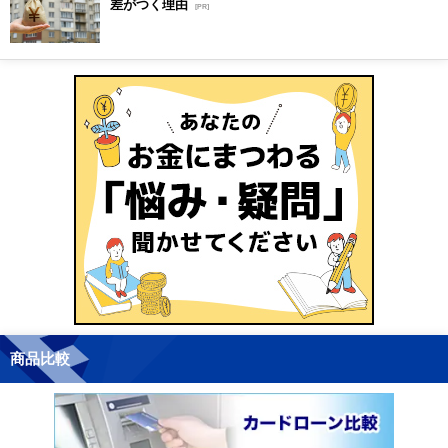
差がつく理由
[PR]
商品比較