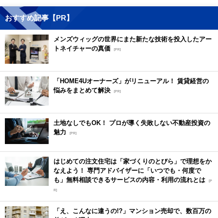
おすすめ記事【PR】
メンズウィッグの世界にまた新たな技術を投入したアー
トネイチャーの真価
[PR]
「HOME4Uオーナーズ」がリニューアル！ 賃貸経営の
悩みをまとめて解決
[PR]
土地なしでもOK！ プロが導く失敗しない不動産投資の
魅力
[PR]
はじめての注文住宅は「家づくりのとびら」で理想をか
なえよう！ 専門アドバイザーに「いつでも・何度で
も」無料相談できるサービスの内容・利用の流れとは
[P
R]
「え、こんなに違うの!?」マンション売却で、数百万の