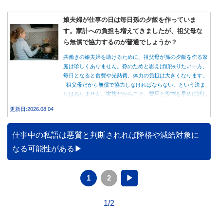
娘夫婦が仕事の日は毎日孫の夕飯を作っていま
す。家計への負担も増えてきましたが、祖父母な
ら無償で協力するのが普通でしょうか？
共働きの娘夫婦を助けるために、祖父母が孫の夕飯を作る家
庭は珍しくありません。孫のためと思えば頑張りたい一方、
毎日となると食費や光熱費、体力の負担は大きくなります。
祖父母だから無償で協力しなければならない、という決ま
りはありません。家族だからこそ、費用と役割を早めに話し
合うことが大切です。
更新日:2026.08.04
仕事中の私語は悪質と判断されれば降格や減給対象に
なる可能性がある
1
2
▶
1/2