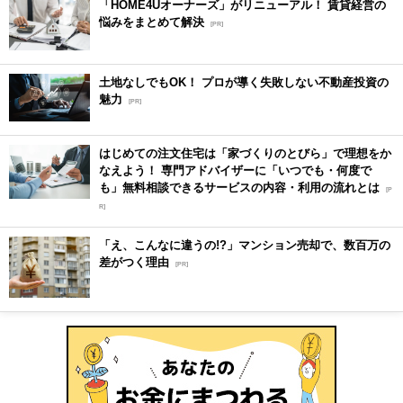
「HOME4Uオーナーズ」がリニューアル！ 賃貸経営の
悩みをまとめて解決
[PR]
土地なしでもOK！ プロが導く失敗しない不動産投資の
魅力
[PR]
はじめての注文住宅は「家づくりのとびら」で理想をか
なえよう！ 専門アドバイザーに「いつでも・何度で
も」無料相談できるサービスの内容・利用の流れとは
[P
R]
「え、こんなに違うの!?」マンション売却で、数百万の
差がつく理由
[PR]