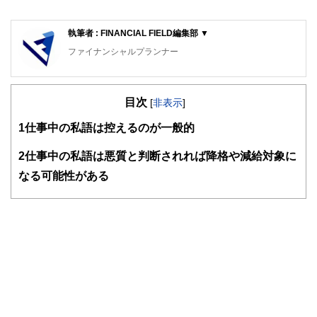
執筆者 : FINANCIAL FIELD編集部 ▼
ファイナンシャルプランナー
FinancialField編集部は、金融、経済に関する記事を、日々
の暮らしにどのような影響を与えるかという視点で、お金の
目次
知識がない方でも理解できるようわかりやすく発信していま
[
非表示
]
す。
1
仕事中の私語は控えるのが一般的
編集部のメンバーは、ファイナンシャルプランナーの資格取
得者を中心に「お金や暮らし」に関する書籍・雑誌の編集経
2
仕事中の私語は悪質と判断されれば降格や減給対象に
験者で構成され、企画立案から記事掲載まですべての工程に
なる可能性がある
関わることで、読者目線のコンテンツを追求しています。
FinancialFieldの特徴は、ファイナンシャルプランナー、弁
護士、税理士、宅地建物取引士、相続診断士、住宅ローンア
ドバイザー、DCプランナー、公認会計士、社会保険労務
士、行政書士、投資アナリスト、キャリアコンサルタントな
ど150名以上の有資格者を執筆者・監修者として迎え、むず
かしく感じられる年金や税金、相続、保険、ローンなどの話
をわかりやすく発信している点です。
このように編集経験豊富なメンバーと金融や経済に精通した
執筆者・監修者による執筆体制を築くことで、内容のわかり