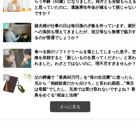
らう年齢（65歳）になりました。両方とも全額もらえる
と思っていたのに、遺族厚生年金が減るって損じゃない
ですか？
娘夫婦が仕事の日は毎日孫の夕飯を作っています。家計
への負担も増えてきましたが、祖父母なら無償で協力す
るのが普通でしょうか？
食べる前のソフトクリームを落としてしまった息子。交
換を依頼すると「新しいものを買ってください」と言わ
れました。わざとではないのに、理不尽すぎませんか？
父の葬儀で「香典80万円」を“母の生活費”に使ったら、
兄から「相続財産だから分けろ」と言われ困惑…“喪主
は母親”でしたし、兄弟では受け取れないですよね？ 香
典をめぐる“税金と法律”
さらに見る