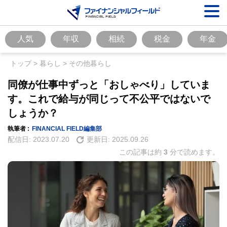
人気
年収
相続
税金
年金
トップ
>
暮らし
>
その他暮らし
同僚が仕事中ずっと「おしゃべり」していま
す。これで給与が同じって不公平ではないで
しょうか？
執筆者 :
FINANCIAL FIELD編集部
配信日:
2023.07.20
更新日:
2025.09.26
この記事は約
3
分で読めます。