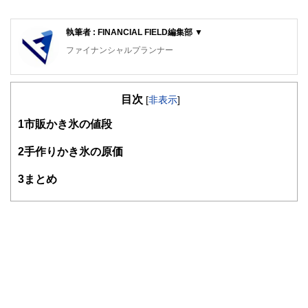
執筆者 : FINANCIAL FIELD編集部 ▼
ファイナンシャルプランナー
FinancialField編集部は、金融、経済に関する記事を、日々
の暮らしにどのような影響を与えるかという視点で、お金の
目次
知識がない方でも理解できるようわかりやすく発信していま
[
非表示
]
す。
1
市販かき氷の値段
編集部のメンバーは、ファイナンシャルプランナーの資格取
得者を中心に「お金や暮らし」に関する書籍・雑誌の編集経
2
手作りかき氷の原価
験者で構成され、企画立案から記事掲載まですべての工程に
関わることで、読者目線のコンテンツを追求しています。
3
まとめ
FinancialFieldの特徴は、ファイナンシャルプランナー、弁
護士、税理士、宅地建物取引士、相続診断士、住宅ローンア
ドバイザー、DCプランナー、公認会計士、社会保険労務
士、行政書士、投資アナリスト、キャリアコンサルタントな
ど150名以上の有資格者を執筆者・監修者として迎え、むず
かしく感じられる年金や税金、相続、保険、ローンなどの話
をわかりやすく発信している点です。
このように編集経験豊富なメンバーと金融や経済に精通した
執筆者・監修者による執筆体制を築くことで、内容のわかり