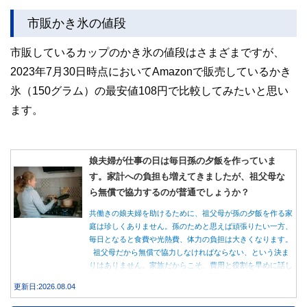
市販かき氷の値段
市販しているカップのかき氷の値段はさまざまですが、
2023年7月30日時点においてAmazonで販売しているかき
氷（150グラム）の最安値108円で比較してみたいと思い
ます。
娘夫婦が仕事の日は毎日孫の夕飯を作っていま
す。家計への負担も増えてきましたが、祖父母な
ら無償で協力するのが普通でしょうか？
共働きの娘夫婦を助けるために、祖父母が孫の夕飯を作る家
庭は珍しくありません。孫のためと思えば頑張りたい一方、
毎日となると食費や光熱費、体力の負担は大きくなります。
祖父母だから無償で協力しなければならない、という決ま
りはありません。家族だからこそ、費用と役割を早めに話し
合うことが大切です。
更新日:2026.08.04