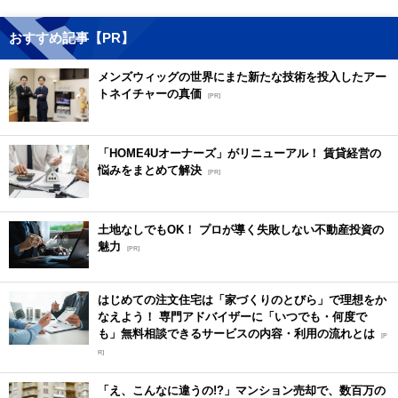
おすすめ記事【PR】
メンズウィッグの世界にまた新たな技術を投入したアー
トネイチャーの真価
[PR]
「HOME4Uオーナーズ」がリニューアル！ 賃貸経営の
悩みをまとめて解決
[PR]
土地なしでもOK！ プロが導く失敗しない不動産投資の
魅力
[PR]
はじめての注文住宅は「家づくりのとびら」で理想をか
なえよう！ 専門アドバイザーに「いつでも・何度で
も」無料相談できるサービスの内容・利用の流れとは
[P
R]
「え、こんなに違うの!?」マンション売却で、数百万の