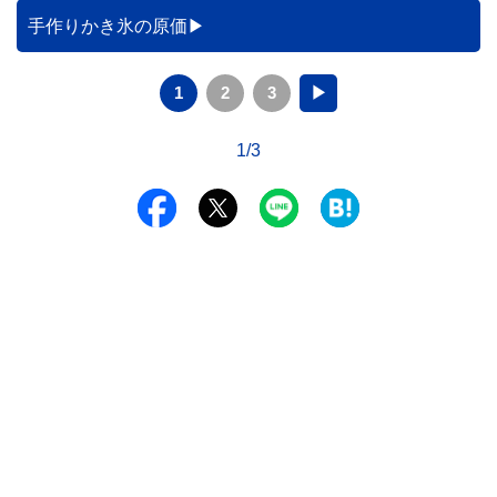
手作りかき氷の原価
1
2
3
▶
1/3