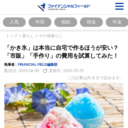
人気
年収
相続
税金
年金
トップ
>
暮らし
>
その他暮らし
「かき氷」は本当に自宅で作るほうが安い？
「市販」「手作り」の費用を試算してみた！
執筆者 :
FINANCIAL FIELD編集部
配信日:
2023.08.05
更新日:
2025.09.26
この記事は約
2
分で読めます。