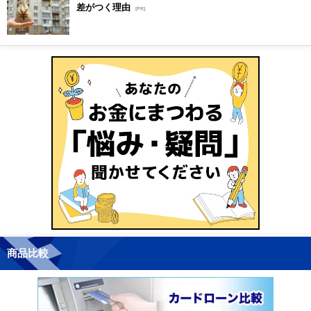
差がつく理由
[PR]
商品比較