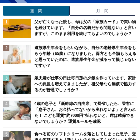
週 間
月 間
父が亡くなった後も、母は父の「家族カード」で買い物
を続けています。「自分の名義だから問題ない」と言い
ますが、このまま利用を続けてもよいのでしょうか？
遺族厚生年金をもらいながら、自分の老齢厚生年金をも
らう年齢（65歳）になりました。両方とも全額もらえる
と思っていたのに、遺族厚生年金が減るって損じゃない
ですか？
娘夫婦が仕事の日は毎日孫の夕飯を作っています。家計
への負担も増えてきましたが、祖父母なら無償で協力す
るのが普通でしょうか？
4歳の息子と「新幹線の自由席」で帰省したら、乗客に
「息子さん、お金払ってないから座れないよ」と言われ
た！ こども運賃“約7000円”払わないと、席は確保でき
ないでしょうか？ 運賃ルールを確認
食べる前のソフトクリームを落としてしまった息子。交
換を依頼すると「新しいものを買ってください」と言わ