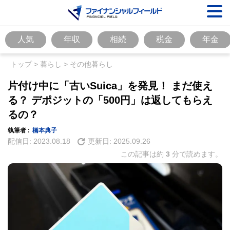
人気
年収
相続
税金
年金
トップ
>
暮らし
>
その他暮らし
片付け中に「古いSuica」を発見！ まだ使え
る？ デポジットの「500円」は返してもらえ
るの？
執筆者 :
橋本典子
配信日:
2023.08.18
更新日:
2025.09.26
この記事は約
3
分で読めます。