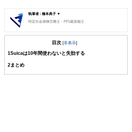
執筆者 : 橋本典子 ▼
特定社会保険労務士・FP1級技能士
目次
[
非表示
]
1
Suicaは10年間使わないと失効する
2
まとめ