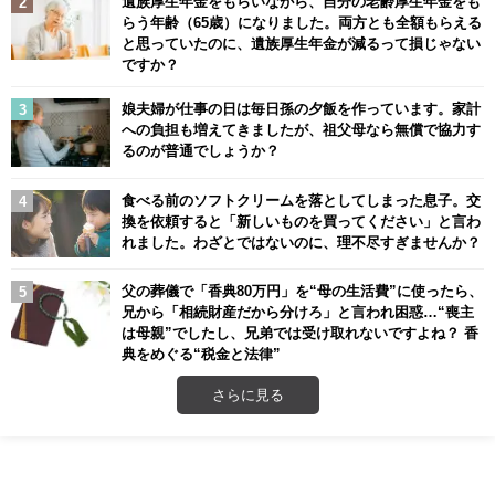
遺族厚生年金をもらいながら、自分の老齢厚生年金をも
らう年齢（65歳）になりました。両方とも全額もらえる
と思っていたのに、遺族厚生年金が減るって損じゃない
ですか？
娘夫婦が仕事の日は毎日孫の夕飯を作っています。家計
への負担も増えてきましたが、祖父母なら無償で協力す
るのが普通でしょうか？
食べる前のソフトクリームを落としてしまった息子。交
換を依頼すると「新しいものを買ってください」と言わ
れました。わざとではないのに、理不尽すぎませんか？
父の葬儀で「香典80万円」を“母の生活費”に使ったら、
兄から「相続財産だから分けろ」と言われ困惑…“喪主
は母親”でしたし、兄弟では受け取れないですよね？ 香
典をめぐる“税金と法律”
さらに見る