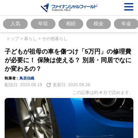
人気
年収
相続
税金
年金
トップ
>
暮らし
>
その他暮らし
子どもが祖母の車を傷つけ「5万円」の修理費
が必要に！ 保険は使える？ 別居・同居でなに
か変わるの？
執筆者 :
鳥居佳織
配信日:
2023.08.19
更新日:
2025.09.26
この記事は約
4
分で読めます。