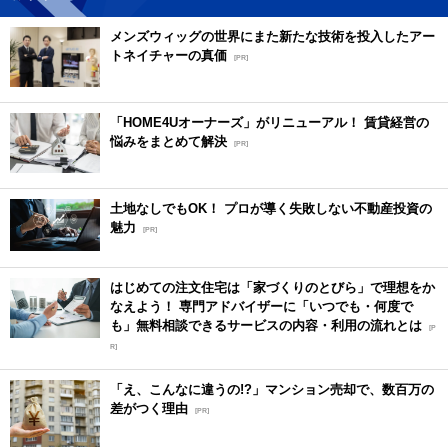
メンズウィッグの世界にまた新たな技術を投入したアー
トネイチャーの真価
[PR]
「HOME4Uオーナーズ」がリニューアル！ 賃貸経営の
悩みをまとめて解決
[PR]
土地なしでもOK！ プロが導く失敗しない不動産投資の
魅力
[PR]
はじめての注文住宅は「家づくりのとびら」で理想をか
なえよう！ 専門アドバイザーに「いつでも・何度で
も」無料相談できるサービスの内容・利用の流れとは
[P
R]
「え、こんなに違うの!?」マンション売却で、数百万の
差がつく理由
[PR]