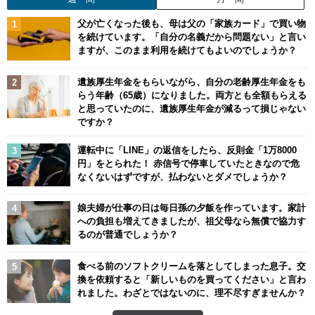
父が亡くなった後も、母は父の「家族カード」で買い物
を続けています。「自分の名義だから問題ない」と言い
ますが、このまま利用を続けてもよいのでしょうか？
遺族厚生年金をもらいながら、自分の老齢厚生年金をも
らう年齢（65歳）になりました。両方とも全額もらえる
と思っていたのに、遺族厚生年金が減るって損じゃない
ですか？
運転中に「LINE」の返信をしたら、反則金「1万8000
円」をとられた！ 赤信号で停車していたときなので危
なくないはずですが、払わないとダメでしょうか？
娘夫婦が仕事の日は毎日孫の夕飯を作っています。家計
への負担も増えてきましたが、祖父母なら無償で協力す
るのが普通でしょうか？
食べる前のソフトクリームを落としてしまった息子。交
換を依頼すると「新しいものを買ってください」と言わ
れました。わざとではないのに、理不尽すぎませんか？