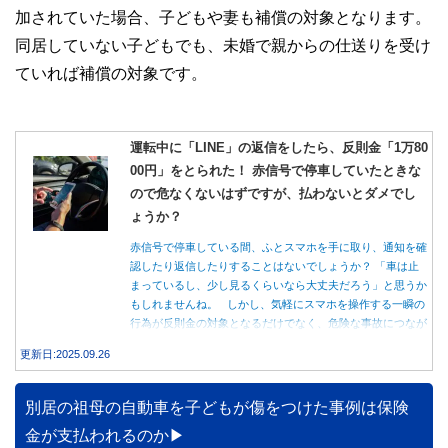
加されていた場合、子どもや妻も補償の対象となります。
同居していない子どもでも、未婚で親からの仕送りを受け
ていれば補償の対象です。
運転中に「LINE」の返信をしたら、反則金「1万80
00円」をとられた！ 赤信号で停車していたときな
ので危なくないはずですが、払わないとダメでし
ょうか？
赤信号で停車している間、ふとスマホを手に取り、通知を確
認したり返信したりすることはないでしょうか？ 「車は止
まっているし、少し見るくらいなら大丈夫だろう」と思うか
もしれませんね。 しかし、気軽にスマホを操作する一瞬の
行為が反則金の対象となるだけでなく、危険な事故につなが
る可能性もあります。本記事では、赤信号で停車中のスマホ
更新日:2025.09.26
操作が違反になる事例や、反則金の支払い義務について詳し
く解説します。
別居の祖母の自動車を子どもが傷をつけた事例は保険
金が支払われるのか