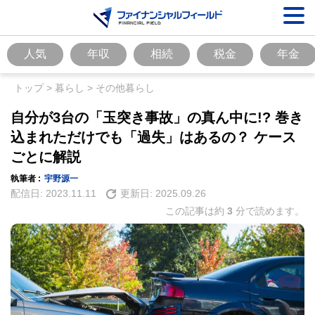
人気
年収
相続
税金
年金
トップ
>
暮らし
>
その他暮らし
自分が3台の「玉突き事故」の真ん中に!? 巻き
込まれただけでも「過失」はあるの？ ケース
ごとに解説
執筆者 :
宇野源一
配信日:
2023.11.11
更新日:
2025.09.26
この記事は約
3
分で読めます。