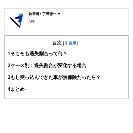
執筆者 : 宇野源一 ▼
AFP
目次
[
非表示
]
1
そもそも過失割合って何？
2
ケース別：過失割合が変化する場合
3
もし突っ込んできた車が無保険だったら？
4
まとめ