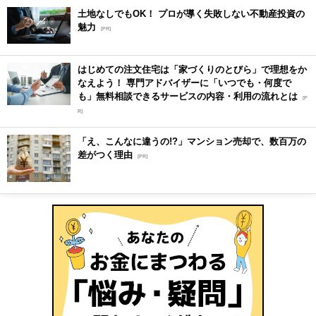
土地なしでもOK！ プロが導く失敗しない不動産投資の
魅力
[PR]
はじめての注文住宅は「家づくりのとびら」で理想をか
なえよう！ 専門アドバイザーに「いつでも・何度で
も」無料相談できるサービスの内容・利用の流れとは
[P
R]
「え、こんなに違うの!?」マンション売却で、数百万の
差がつく理由
[PR]