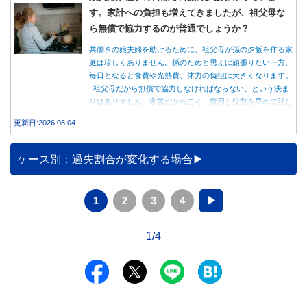
す。家計への負担も増えてきましたが、祖父母な
ら無償で協力するのが普通でしょうか？
共働きの娘夫婦を助けるために、祖父母が孫の夕飯を作る家
庭は珍しくありません。孫のためと思えば頑張りたい一方、
毎日となると食費や光熱費、体力の負担は大きくなります。
祖父母だから無償で協力しなければならない、という決ま
りはありません。家族だからこそ、費用と役割を早めに話し
合うことが大切です。
更新日:2026.08.04
ケース別：過失割合が変化する場合
1
2
3
4
▶
1/4