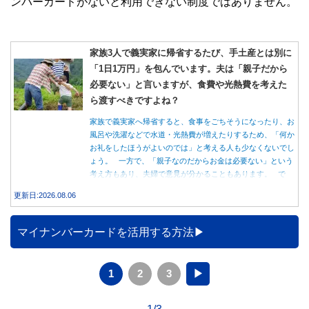
ンバーカードがないと利用できない制度ではありません。
家族3人で義実家に帰省するたび、手土産とは別に
「1日1万円」を包んでいます。夫は「親子だから
必要ない」と言いますが、食費や光熱費を考えた
ら渡すべきですよね？
家族で義実家へ帰省すると、食事をごちそうになったり、お
風呂や洗濯などで水道・光熱費が増えたりするため、「何か
お礼をしたほうがよいのでは」と考える人も少なくないでし
ょう。 一方で、「親子なのだからお金は必要ない」という
考え方もあり、夫婦で意見が分かることもあります。 で
は、実際に義実家へ泊まる際、お金を渡している家庭はどの
更新日:2026.08.06
くらいあるのでしょうか。本記事では、帰省時に宿泊費を渡
す家庭の割合や、感謝の気持ちを伝える方法について解説し
ます。
マイナンバーカードを活用する方法
1
2
3
▶
1/3