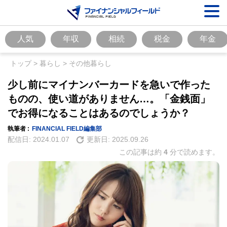
人気
年収
相続
税金
年金
トップ
>
暮らし
>
その他暮らし
少し前にマイナンバーカードを急いで作った
ものの、使い道がありません…。「金銭面」
でお得になることはあるのでしょうか？
執筆者 :
FINANCIAL FIELD編集部
配信日:
2024.01.07
更新日:
2025.09.26
この記事は約
4
分で読めます。