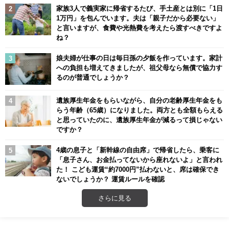
家族3人で義実家に帰省するたび、手土産とは別に「1日
1万円」を包んでいます。夫は「親子だから必要ない」
と言いますが、食費や光熱費を考えたら渡すべきですよ
ね？
娘夫婦が仕事の日は毎日孫の夕飯を作っています。家計
への負担も増えてきましたが、祖父母なら無償で協力す
るのが普通でしょうか？
遺族厚生年金をもらいながら、自分の老齢厚生年金をも
らう年齢（65歳）になりました。両方とも全額もらえる
と思っていたのに、遺族厚生年金が減るって損じゃない
ですか？
4歳の息子と「新幹線の自由席」で帰省したら、乗客に
「息子さん、お金払ってないから座れないよ」と言われ
た！ こども運賃“約7000円”払わないと、席は確保でき
ないでしょうか？ 運賃ルールを確認
さらに見る