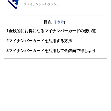
ファイナンシャルプランナー
FinancialField編集部は、金融、経済に関する記事を、日々
の暮らしにどのような影響を与えるかという視点で、お金の
目次
知識がない方でも理解できるようわかりやすく発信していま
[
非表示
]
す。
1
金銭的にお得になるマイナンバーカードの使い道
編集部のメンバーは、ファイナンシャルプランナーの資格取
得者を中心に「お金や暮らし」に関する書籍・雑誌の編集経
2
マイナンバーカードを活用する方法
験者で構成され、企画立案から記事掲載まですべての工程に
関わることで、読者目線のコンテンツを追求しています。
3
マイナンバーカードを活用して金銭面で得しよう
FinancialFieldの特徴は、ファイナンシャルプランナー、弁
護士、税理士、宅地建物取引士、相続診断士、住宅ローンア
ドバイザー、DCプランナー、公認会計士、社会保険労務
士、行政書士、投資アナリスト、キャリアコンサルタントな
ど150名以上の有資格者を執筆者・監修者として迎え、むず
かしく感じられる年金や税金、相続、保険、ローンなどの話
をわかりやすく発信している点です。
このように編集経験豊富なメンバーと金融や経済に精通した
執筆者・監修者による執筆体制を築くことで、内容のわかり
やすさはもちろんのこと、読み応えのあるコンテンツと確か
な情報発信を実現しています。