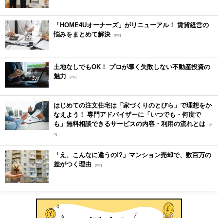
「HOME4Uオーナーズ」がリニューアル！ 賃貸経営の
悩みをまとめて解決
[PR]
土地なしでもOK！ プロが導く失敗しない不動産投資の
魅力
[PR]
はじめての注文住宅は「家づくりのとびら」で理想をか
なえよう！ 専門アドバイザーに「いつでも・何度で
も」無料相談できるサービスの内容・利用の流れとは
[P
R]
「え、こんなに違うの!?」マンション売却で、数百万の
差がつく理由
[PR]