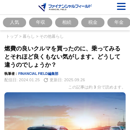
人気
年収
相続
税金
年金
トップ
>
暮らし
>
その他暮らし
燃費の良いクルマを買ったのに、乗ってみる
とそれほど良くもない気がします。どうして
違うのでしょうか？
執筆者 :
FINANCIAL FIELD編集部
配信日:
2024.01.25
更新日:
2025.09.26
この記事は約
3
分で読めます。