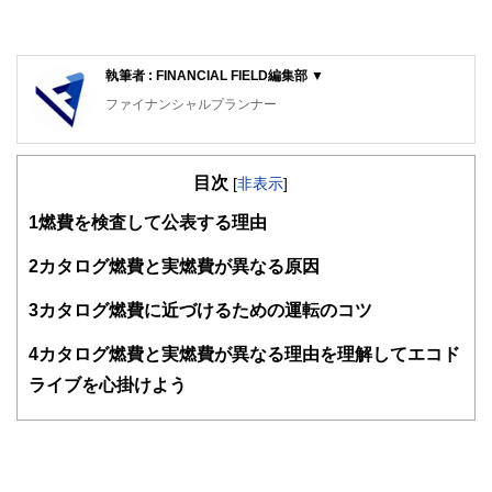
執筆者 : FINANCIAL FIELD編集部 ▼
ファイナンシャルプランナー
FinancialField編集部は、金融、経済に関する記事を、日々
の暮らしにどのような影響を与えるかという視点で、お金の
目次
知識がない方でも理解できるようわかりやすく発信していま
[
非表示
]
す。
1
燃費を検査して公表する理由
編集部のメンバーは、ファイナンシャルプランナーの資格取
得者を中心に「お金や暮らし」に関する書籍・雑誌の編集経
2
カタログ燃費と実燃費が異なる原因
験者で構成され、企画立案から記事掲載まですべての工程に
関わることで、読者目線のコンテンツを追求しています。
3
カタログ燃費に近づけるための運転のコツ
FinancialFieldの特徴は、ファイナンシャルプランナー、弁
4
カタログ燃費と実燃費が異なる理由を理解してエコド
護士、税理士、宅地建物取引士、相続診断士、住宅ローンア
ドバイザー、DCプランナー、公認会計士、社会保険労務
ライブを心掛けよう
士、行政書士、投資アナリスト、キャリアコンサルタントな
ど150名以上の有資格者を執筆者・監修者として迎え、むず
かしく感じられる年金や税金、相続、保険、ローンなどの話
をわかりやすく発信している点です。
このように編集経験豊富なメンバーと金融や経済に精通した