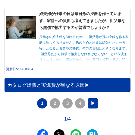
娘夫婦が仕事の日は毎日孫の夕飯を作っていま
す。家計への負担も増えてきましたが、祖父母な
ら無償で協力するのが普通でしょうか？
共働きの娘夫婦を助けるために、祖父母が孫の夕飯を作る家
庭は珍しくありません。孫のためと思えば頑張りたい一方、
毎日となると食費や光熱費、体力の負担は大きくなります。
祖父母だから無償で協力しなければならない、という決ま
りはありません。家族だからこそ、費用と役割を早めに話し
合うことが大切です。
更新日:2026.08.04
カタログ燃費と実燃費が異なる原因
1
2
3
4
▶
1/4