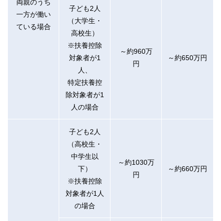
両親のうち
子ども2人
一方が働い
（大学生・
ている場合
高校生）
※扶養控除
～約960万
対象者が1
～約650万円
円
人、
特定扶養控
除対象者が1
人の場合
子ども2人
（高校生・
中学生以
～約1030万
下）
～約660万円
円
※扶養控除
対象者が1人
の場合