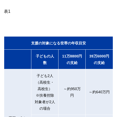
表1
支援の対象になる世帯の年収目安
子どもの人
11万8800円
39万6000円
数
の支給
の支給
子ども2人
（高校生・
高校生）
～約950万
～約640万円
※扶養控除
円
対象者が2人
の場合