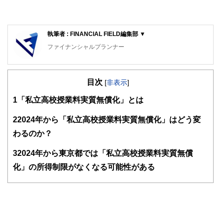
執筆者 : FINANCIAL FIELD編集部 ▼
ファイナンシャルプランナー
FinancialField編集部は、金融、経済に関する記事を、日々
の暮らしにどのような影響を与えるかという視点で、お金の
目次
知識がない方でも理解できるようわかりやすく発信していま
[
非表示
]
す。
1
「私立高校授業料実質無償化」とは
編集部のメンバーは、ファイナンシャルプランナーの資格取
得者を中心に「お金や暮らし」に関する書籍・雑誌の編集経
2
2024年から「私立高校授業料実質無償化」はどう変
験者で構成され、企画立案から記事掲載まですべての工程に
わるのか？
関わることで、読者目線のコンテンツを追求しています。
FinancialFieldの特徴は、ファイナンシャルプランナー、弁
3
2024年から東京都では「私立高校授業料実質無償
護士、税理士、宅地建物取引士、相続診断士、住宅ローンア
化」の所得制限がなくなる可能性がある
ドバイザー、DCプランナー、公認会計士、社会保険労務
士、行政書士、投資アナリスト、キャリアコンサルタントな
ど150名以上の有資格者を執筆者・監修者として迎え、むず
かしく感じられる年金や税金、相続、保険、ローンなどの話
をわかりやすく発信している点です。
このように編集経験豊富なメンバーと金融や経済に精通した