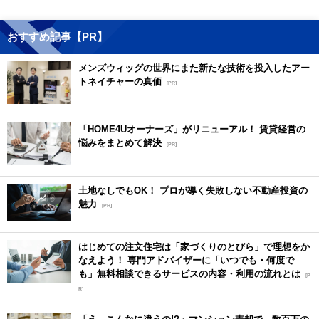
おすすめ記事【PR】
メンズウィッグの世界にまた新たな技術を投入したアー
トネイチャーの真価
[PR]
「HOME4Uオーナーズ」がリニューアル！ 賃貸経営の
悩みをまとめて解決
[PR]
土地なしでもOK！ プロが導く失敗しない不動産投資の
魅力
[PR]
はじめての注文住宅は「家づくりのとびら」で理想をか
なえよう！ 専門アドバイザーに「いつでも・何度で
も」無料相談できるサービスの内容・利用の流れとは
[P
R]
「え、こんなに違うの!?」マンション売却で、数百万の