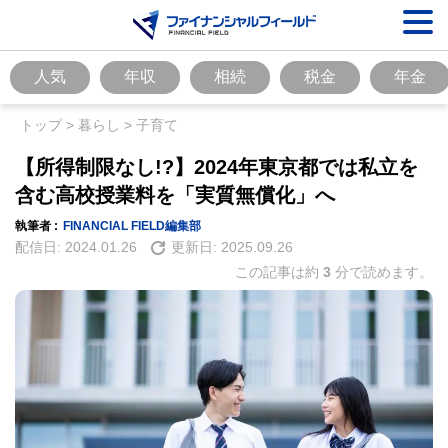
人気
年収
相続
税金
年金
トップ
>
暮らし
>
子育て
【所得制限なし!?】2024年東京都では私立を
含む高校授業料を「実質無償化」へ
執筆者 :
FINANCIAL FIELD編集部
配信日:
2024.01.26
更新日:
2025.09.26
この記事は約
3
分で読めます。