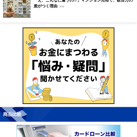
差がつく理由
[PR]
商品比較