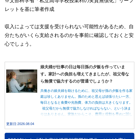
※文部科学省「私立高等学校授業料の実質無償化」リーフ
レットを基に筆者作成
収入によっては支援を受けられない可能性があるため、自
分たちがいくら支給されるのかを事前に確認しておくと安
心でしょう。
娘夫婦が仕事の日は毎日孫の夕飯を作っていま
す。家計への負担も増えてきましたが、祖父母な
ら無償で協力するのが普通でしょうか？
共働きの娘夫婦を助けるために、祖父母が孫の夕飯を作る家
庭は珍しくありません。孫のためと思えば頑張りたい一方、
毎日となると食費や光熱費、体力の負担は大きくなります。
祖父母だから無償で協力しなければならない、という決ま
りはありません。家族だからこそ、費用と役割を早めに話し
合うことが大切です。
更新日:2026.08.04