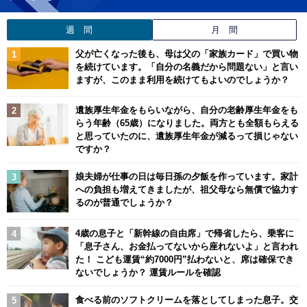
週 間
月 間
父が亡くなった後も、母は父の「家族カード」で買い物
を続けています。「自分の名義だから問題ない」と言い
ますが、このまま利用を続けてもよいのでしょうか？
遺族厚生年金をもらいながら、自分の老齢厚生年金をも
らう年齢（65歳）になりました。両方とも全額もらえる
と思っていたのに、遺族厚生年金が減るって損じゃない
ですか？
娘夫婦が仕事の日は毎日孫の夕飯を作っています。家計
への負担も増えてきましたが、祖父母なら無償で協力す
るのが普通でしょうか？
4歳の息子と「新幹線の自由席」で帰省したら、乗客に
「息子さん、お金払ってないから座れないよ」と言われ
た！ こども運賃“約7000円”払わないと、席は確保でき
ないでしょうか？ 運賃ルールを確認
食べる前のソフトクリームを落としてしまった息子。交