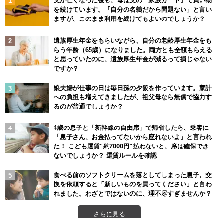
を続けています。「自分の名義だから問題ない」と言い
ますが、このまま利用を続けてもよいのでしょうか？
遺族厚生年金をもらいながら、自分の老齢厚生年金をも
らう年齢（65歳）になりました。両方とも全額もらえる
と思っていたのに、遺族厚生年金が減るって損じゃない
ですか？
娘夫婦が仕事の日は毎日孫の夕飯を作っています。家計
への負担も増えてきましたが、祖父母なら無償で協力す
るのが普通でしょうか？
4歳の息子と「新幹線の自由席」で帰省したら、乗客に
「息子さん、お金払ってないから座れないよ」と言われ
た！ こども運賃“約7000円”払わないと、席は確保でき
ないでしょうか？ 運賃ルールを確認
食べる前のソフトクリームを落としてしまった息子。交
換を依頼すると「新しいものを買ってください」と言わ
れました。わざとではないのに、理不尽すぎませんか？
さらに見る