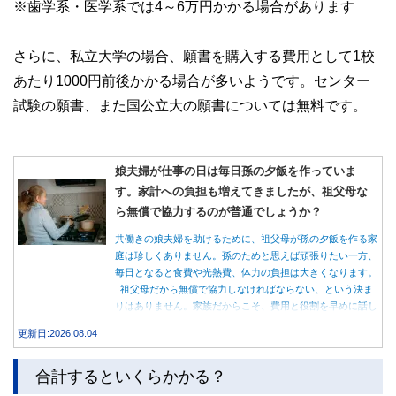
※歯学系・医学系では4～6万円かかる場合があります
さらに、私立大学の場合、願書を購入する費用として1校
あたり1000円前後かかる場合が多いようです。センター
試験の願書、また国公立大の願書については無料です。
娘夫婦が仕事の日は毎日孫の夕飯を作っていま
す。家計への負担も増えてきましたが、祖父母な
ら無償で協力するのが普通でしょうか？
共働きの娘夫婦を助けるために、祖父母が孫の夕飯を作る家
庭は珍しくありません。孫のためと思えば頑張りたい一方、
毎日となると食費や光熱費、体力の負担は大きくなります。
祖父母だから無償で協力しなければならない、という決ま
りはありません。家族だからこそ、費用と役割を早めに話し
合うことが大切です。
更新日:2026.08.04
合計するといくらかかる？