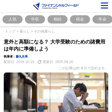
人気
年収
相続
税金
年金
トップ
>
暮らし
>
その他暮らし
意外と高額になる？ 大学受験のための諸費用
は年内に準備しよう
執筆者 :
藤丸史果
配信日:
2018.10.15
更新日:
2025.09.26
この記事は約
4
分で読めます。