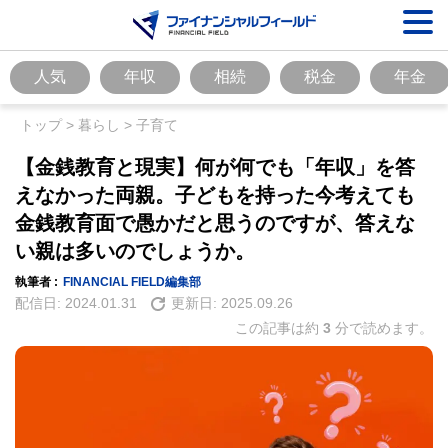
人気
年収
相続
税金
年金
トップ
>
暮らし
>
子育て
【金銭教育と現実】何が何でも「年収」を答
えなかった両親。子どもを持った今考えても
金銭教育面で愚かだと思うのですが、答えな
い親は多いのでしょうか。
執筆者 :
FINANCIAL FIELD編集部
配信日:
2024.01.31
更新日:
2025.09.26
この記事は約
3
分で読めます。