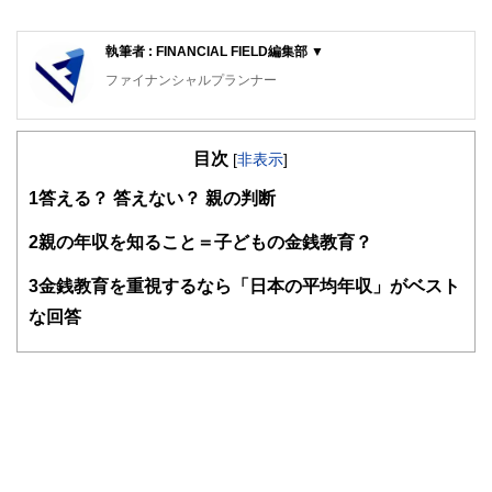
執筆者 : FINANCIAL FIELD編集部 ▼
ファイナンシャルプランナー
FinancialField編集部は、金融、経済に関する記事を、日々
の暮らしにどのような影響を与えるかという視点で、お金の
目次
知識がない方でも理解できるようわかりやすく発信していま
[
非表示
]
す。
1
答える？ 答えない？ 親の判断
編集部のメンバーは、ファイナンシャルプランナーの資格取
得者を中心に「お金や暮らし」に関する書籍・雑誌の編集経
2
親の年収を知ること＝子どもの金銭教育？
験者で構成され、企画立案から記事掲載まですべての工程に
関わることで、読者目線のコンテンツを追求しています。
3
金銭教育を重視するなら「日本の平均年収」がベスト
FinancialFieldの特徴は、ファイナンシャルプランナー、弁
な回答
護士、税理士、宅地建物取引士、相続診断士、住宅ローンア
ドバイザー、DCプランナー、公認会計士、社会保険労務
士、行政書士、投資アナリスト、キャリアコンサルタントな
ど150名以上の有資格者を執筆者・監修者として迎え、むず
かしく感じられる年金や税金、相続、保険、ローンなどの話
をわかりやすく発信している点です。
このように編集経験豊富なメンバーと金融や経済に精通した
執筆者・監修者による執筆体制を築くことで、内容のわかり