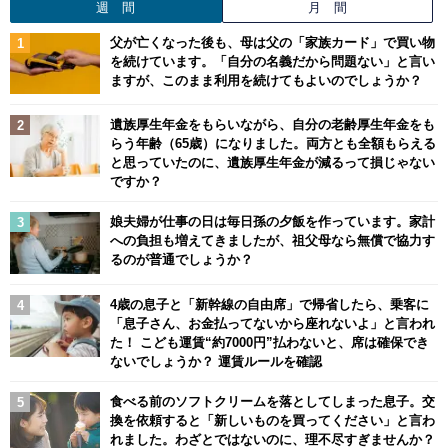
週 間
月 間
父が亡くなった後も、母は父の「家族カード」で買い物
を続けています。「自分の名義だから問題ない」と言い
ますが、このまま利用を続けてもよいのでしょうか？
遺族厚生年金をもらいながら、自分の老齢厚生年金をも
らう年齢（65歳）になりました。両方とも全額もらえる
と思っていたのに、遺族厚生年金が減るって損じゃない
ですか？
娘夫婦が仕事の日は毎日孫の夕飯を作っています。家計
への負担も増えてきましたが、祖父母なら無償で協力す
るのが普通でしょうか？
4歳の息子と「新幹線の自由席」で帰省したら、乗客に
「息子さん、お金払ってないから座れないよ」と言われ
た！ こども運賃“約7000円”払わないと、席は確保でき
ないでしょうか？ 運賃ルールを確認
食べる前のソフトクリームを落としてしまった息子。交
換を依頼すると「新しいものを買ってください」と言わ
れました。わざとではないのに、理不尽すぎませんか？