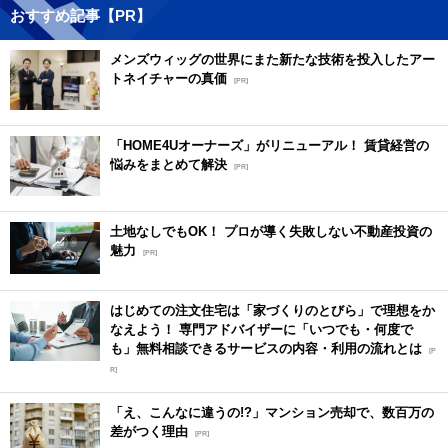
おすすめ記事【PR】
メンズウィッグの世界にまた新たな技術を投入したアー
トネイチャーの真価
[PR]
「HOME4Uオーナーズ」がリニューアル！ 賃貸経営の
悩みをまとめて解決
[PR]
土地なしでもOK！ プロが導く失敗しない不動産投資の
魅力
[PR]
はじめての注文住宅は「家づくりのとびら」で理想をか
なえよう！ 専門アドバイザーに「いつでも・何度で
も」無料相談できるサービスの内容・利用の流れとは
[P
R]
「え、こんなに違うの!?」マンション売却で、数百万の
差がつく理由
[PR]