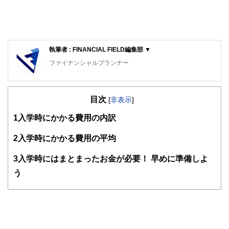
執筆者 : FINANCIAL FIELD編集部 ▼
ファイナンシャルプランナー
FinancialField編集部は、金融、経済に関する記事を、日々
の暮らしにどのような影響を与えるかという視点で、お金の
目次
知識がない方でも理解できるようわかりやすく発信していま
[
非表示
]
す。
1
入学時にかかる費用の内訳
編集部のメンバーは、ファイナンシャルプランナーの資格取
得者を中心に「お金や暮らし」に関する書籍・雑誌の編集経
2
入学時にかかる費用の平均
験者で構成され、企画立案から記事掲載まですべての工程に
関わることで、読者目線のコンテンツを追求しています。
3
入学時にはまとまったお金が必要！ 早めに準備しよ
FinancialFieldの特徴は、ファイナンシャルプランナー、弁
う
護士、税理士、宅地建物取引士、相続診断士、住宅ローンア
ドバイザー、DCプランナー、公認会計士、社会保険労務
士、行政書士、投資アナリスト、キャリアコンサルタントな
ど150名以上の有資格者を執筆者・監修者として迎え、むず
かしく感じられる年金や税金、相続、保険、ローンなどの話
をわかりやすく発信している点です。