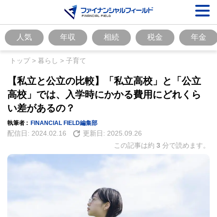
人気
年収
相続
税金
年金
トップ
>
暮らし
>
子育て
【私立と公立の比較】「私立高校」と「公立
高校」では、入学時にかかる費用にどれくら
い差があるの？
執筆者 :
FINANCIAL FIELD編集部
配信日:
2024.02.16
更新日:
2025.09.26
この記事は約
3
分で読めます。