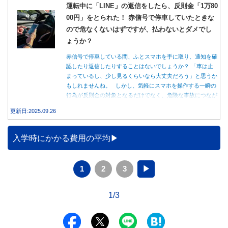
運転中に「LINE」の返信をしたら、反則金「1万80
00円」をとられた！ 赤信号で停車していたときな
ので危なくないはずですが、払わないとダメでし
ょうか？
赤信号で停車している間、ふとスマホを手に取り、通知を確
認したり返信したりすることはないでしょうか？ 「車は止
まっているし、少し見るくらいなら大丈夫だろう」と思うか
もしれませんね。 しかし、気軽にスマホを操作する一瞬の
行為が反則金の対象となるだけでなく、危険な事故につなが
る可能性もあります。本記事では、赤信号で停車中のスマホ
更新日:2025.09.26
操作が違反になる事例や、反則金の支払い義務について詳し
く解説します。
入学時にかかる費用の平均
1
2
3
▶
1/3