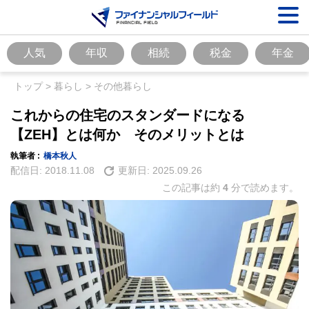
人気
年収
相続
税金
年金
トップ
>
暮らし
>
その他暮らし
これからの住宅のスタンダードになる
【ZEH】とは何か そのメリットとは
執筆者 :
橋本秋人
配信日:
2018.11.08
更新日:
2025.09.26
この記事は約
4
分で読めます。