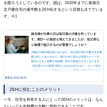
を図ろうとしているのです。国は、2020年までに新築注
文戸建住宅の過半数をZEH化するという目標も立てていま
す。※1
娘夫婦が仕事の日は毎日孫の夕飯を作っていま
す。家計への負担も増えてきましたが、祖父母な
ら無償で協力するのが普通でしょうか？
共働きの娘夫婦を助けるために、祖父母が孫の夕飯を作る家
庭は珍しくありません。孫のためと思えば頑張りたい一方、
毎日となると食費や光熱費、体力の負担は大きくなります。
祖父母だから無償で協力しなければならない、という決ま
りはありません。家族だからこそ、費用と役割を早めに話し
合うことが大切です。
更新日:2026.08.04
ZEHに住むことのメリット
一方、住宅を所有する人にとってZEHのメリットは、なん
といっても光熱費が大幅に節約できることです。