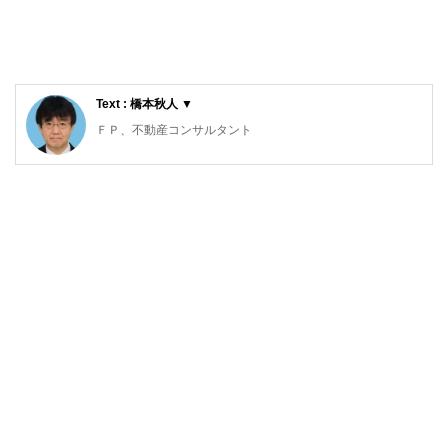
Text : 橋本秋人 ▼
ＦＰ、不動産コンサルタント
早稲田大学商学部卒業後、大手住宅メーカーに入社。３０年
以上顧客の相続対策や不動産活用を担当。
現在はＦＰ、不動産コンサルタントとして相談、実行支援、
講師、執筆等を行っている。平成３０年度日本ＦＰ協会広報
センタースタッフ、メダリストクラブＦＰ技能士受験講座講
師、ＮＰＯ法人ら・し・さ理事、埼玉県定期借地借家権推進
機構理事