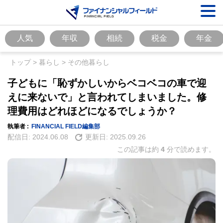
人気
年収
相続
税金
年金
トップ
>
暮らし
>
その他暮らし
子どもに「恥ずかしいからベコベコの車で迎
えに来ないで」と言われてしまいました。修
理費用はどれほどになるでしょうか？
執筆者 :
FINANCIAL FIELD編集部
配信日:
2024.06.08
更新日:
2025.09.26
この記事は約
4
分で読めます。