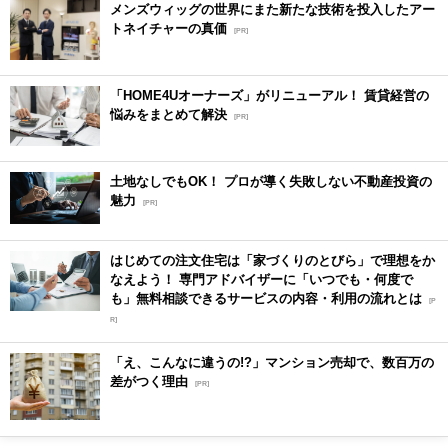
メンズウィッグの世界にまた新たな技術を投入したアー
トネイチャーの真価
[PR]
「HOME4Uオーナーズ」がリニューアル！ 賃貸経営の
悩みをまとめて解決
[PR]
土地なしでもOK！ プロが導く失敗しない不動産投資の
魅力
[PR]
はじめての注文住宅は「家づくりのとびら」で理想をか
なえよう！ 専門アドバイザーに「いつでも・何度で
も」無料相談できるサービスの内容・利用の流れとは
[P
R]
「え、こんなに違うの!?」マンション売却で、数百万の
差がつく理由
[PR]