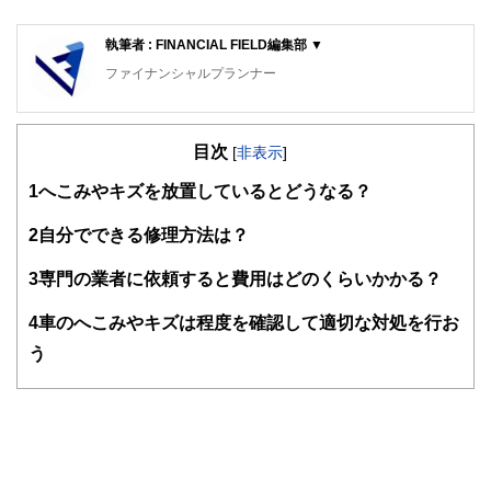
執筆者 : FINANCIAL FIELD編集部 ▼
ファイナンシャルプランナー
FinancialField編集部は、金融、経済に関する記事を、日々
の暮らしにどのような影響を与えるかという視点で、お金の
目次
知識がない方でも理解できるようわかりやすく発信していま
[
非表示
]
す。
1
へこみやキズを放置しているとどうなる？
編集部のメンバーは、ファイナンシャルプランナーの資格取
得者を中心に「お金や暮らし」に関する書籍・雑誌の編集経
2
自分でできる修理方法は？
験者で構成され、企画立案から記事掲載まですべての工程に
関わることで、読者目線のコンテンツを追求しています。
3
専門の業者に依頼すると費用はどのくらいかかる？
FinancialFieldの特徴は、ファイナンシャルプランナー、弁
4
車のへこみやキズは程度を確認して適切な対処を行お
護士、税理士、宅地建物取引士、相続診断士、住宅ローンア
ドバイザー、DCプランナー、公認会計士、社会保険労務
う
士、行政書士、投資アナリスト、キャリアコンサルタントな
ど150名以上の有資格者を執筆者・監修者として迎え、むず
かしく感じられる年金や税金、相続、保険、ローンなどの話
をわかりやすく発信している点です。
このように編集経験豊富なメンバーと金融や経済に精通した
執筆者・監修者による執筆体制を築くことで、内容のわかり