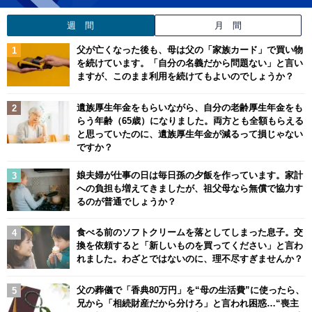
週 間
月 間
父が亡くなった後も、母は父の「家族カード」で買い物
を続けています。「自分の名義だから問題ない」と言い
ますが、このまま利用を続けてもよいのでしょうか？
遺族厚生年金をもらいながら、自分の老齢厚生年金をも
らう年齢（65歳）になりました。両方とも全額もらえる
と思っていたのに、遺族厚生年金が減るって損じゃない
ですか？
娘夫婦が仕事の日は毎日孫の夕飯を作っています。家計
への負担も増えてきましたが、祖父母なら無償で協力す
るのが普通でしょうか？
食べる前のソフトクリームを落としてしまった息子。交
換を依頼すると「新しいものを買ってください」と言わ
れました。わざとではないのに、理不尽すぎませんか？
父の葬儀で「香典80万円」を“母の生活費”に使ったら、
兄から「相続財産だから分けろ」と言われ困惑…“喪主