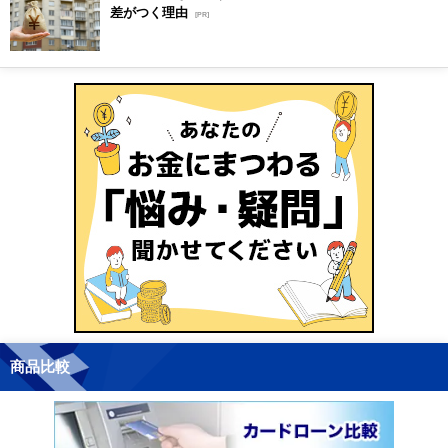
差がつく理由
[PR]
商品比較