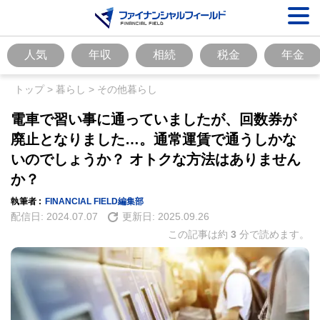
人気
年収
相続
税金
年金
トップ
>
暮らし
>
その他暮らし
電車で習い事に通っていましたが、回数券が
廃止となりました…。通常運賃で通うしかな
いのでしょうか？ オトクな方法はありません
か？
執筆者 :
FINANCIAL FIELD編集部
配信日:
2024.07.07
更新日:
2025.09.26
この記事は約
3
分で読めます。