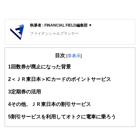
執筆者 : FINANCIAL FIELD編集部 ▼
ファイナンシャルプランナー
FinancialField編集部は、金融、経済に関する記事を、日々
の暮らしにどのような影響を与えるかという視点で、お金の
目次
知識がない方でも理解できるようわかりやすく発信していま
[
非表示
]
す。
1
回数券が廃止になった背景
編集部のメンバーは、ファイナンシャルプランナーの資格取
得者を中心に「お金や暮らし」に関する書籍・雑誌の編集経
2
＜ＪＲ東日本＞ICカードのポイントサービス
験者で構成され、企画立案から記事掲載まですべての工程に
関わることで、読者目線のコンテンツを追求しています。
3
定期券の活用
FinancialFieldの特徴は、ファイナンシャルプランナー、弁
4
その他、ＪＲ東日本の割引サービス
護士、税理士、宅地建物取引士、相続診断士、住宅ローンア
ドバイザー、DCプランナー、公認会計士、社会保険労務
士、行政書士、投資アナリスト、キャリアコンサルタントな
5
割引サービスを利用してオトクに電車に乗ろう
ど150名以上の有資格者を執筆者・監修者として迎え、むず
かしく感じられる年金や税金、相続、保険、ローンなどの話
をわかりやすく発信している点です。