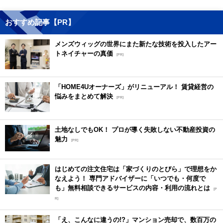
おすすめ記事【PR】
メンズウィッグの世界にまた新たな技術を投入したアー
トネイチャーの真価
[PR]
「HOME4Uオーナーズ」がリニューアル！ 賃貸経営の
悩みをまとめて解決
[PR]
土地なしでもOK！ プロが導く失敗しない不動産投資の
魅力
[PR]
はじめての注文住宅は「家づくりのとびら」で理想をか
なえよう！ 専門アドバイザーに「いつでも・何度で
も」無料相談できるサービスの内容・利用の流れとは
[P
R]
「え、こんなに違うの!?」マンション売却で、数百万の