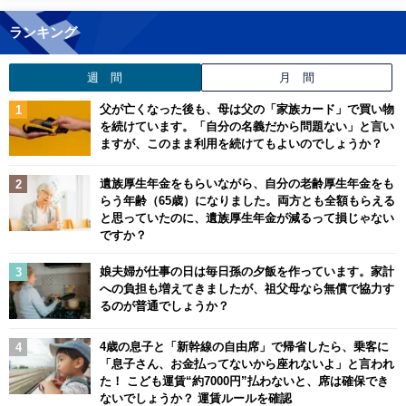
ランキング
週 間
月 間
父が亡くなった後も、母は父の「家族カード」で買い物
を続けています。「自分の名義だから問題ない」と言い
ますが、このまま利用を続けてもよいのでしょうか？
遺族厚生年金をもらいながら、自分の老齢厚生年金をも
らう年齢（65歳）になりました。両方とも全額もらえる
と思っていたのに、遺族厚生年金が減るって損じゃない
ですか？
娘夫婦が仕事の日は毎日孫の夕飯を作っています。家計
への負担も増えてきましたが、祖父母なら無償で協力す
るのが普通でしょうか？
4歳の息子と「新幹線の自由席」で帰省したら、乗客に
「息子さん、お金払ってないから座れないよ」と言われ
た！ こども運賃“約7000円”払わないと、席は確保でき
ないでしょうか？ 運賃ルールを確認