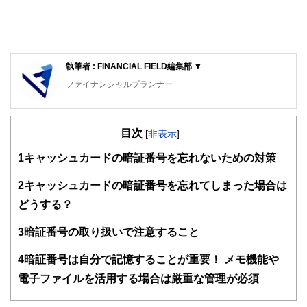
執筆者 : FINANCIAL FIELD編集部 ▼
ファイナンシャルプランナー
FinancialField編集部は、金融、経済に関する記事を、日々
の暮らしにどのような影響を与えるかという視点で、お金の
目次
知識がない方でも理解できるようわかりやすく発信していま
[
非表示
]
す。
1
キャッシュカードの暗証番号を忘れないための対策
編集部のメンバーは、ファイナンシャルプランナーの資格取
得者を中心に「お金や暮らし」に関する書籍・雑誌の編集経
2
キャッシュカードの暗証番号を忘れてしまった場合は
験者で構成され、企画立案から記事掲載まですべての工程に
どうする？
関わることで、読者目線のコンテンツを追求しています。
FinancialFieldの特徴は、ファイナンシャルプランナー、弁
3
暗証番号の取り扱いで注意すること
護士、税理士、宅地建物取引士、相続診断士、住宅ローンア
ドバイザー、DCプランナー、公認会計士、社会保険労務
4
暗証番号は自分で記憶することが重要！ メモ機能や
士、行政書士、投資アナリスト、キャリアコンサルタントな
電子ファイルを活用する場合は厳重な管理が必須
ど150名以上の有資格者を執筆者・監修者として迎え、むず
かしく感じられる年金や税金、相続、保険、ローンなどの話
をわかりやすく発信している点です。