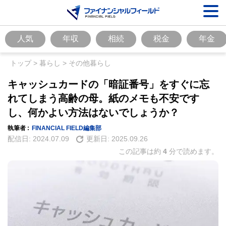
人気
年収
相続
税金
年金
トップ
>
暮らし
>
その他暮らし
キャッシュカードの「暗証番号」をすぐに忘
れてしまう高齢の母。紙のメモも不安です
し、何かよい方法はないでしょうか？
執筆者 :
FINANCIAL FIELD編集部
配信日:
2024.07.09
更新日:
2025.09.26
この記事は約
4
分で読めます。