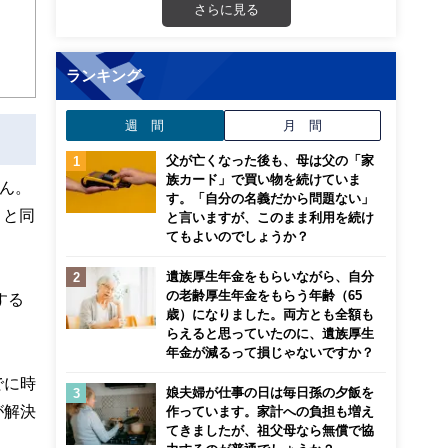
こ
さらに見る
ランキング
週 間
月 間
父が亡くなった後も、母は父の「家
族カード」で買い物を続けていま
ん。
す。「自分の名義だから問題ない」
」と同
と言いますが、このまま利用を続け
てもよいのでしょうか？
遺族厚生年金をもらいながら、自分
の老齢厚生年金をもらう年齢（65
する
歳）になりました。両方とも全額も
らえると思っていたのに、遺族厚生
年金が減るって損じゃないですか？
でに時
娘夫婦が仕事の日は毎日孫の夕飯を
が解決
作っています。家計への負担も増え
てきましたが、祖父母なら無償で協