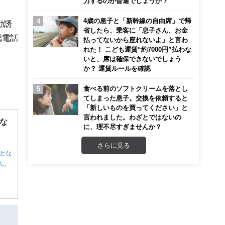
力するのが普通でしょうか？
4歳の息子と「新幹線の自由席」で帰
勧誘
省したら、乗客に「息子さん、お金
認電話
払ってないから座れないよ」と言わ
れた！ こども運賃“約7000円”払わな
いと、席は確保できないでしょう
か？ 運賃ルールを確認
食べる前のソフトクリームを落とし
てしまった息子。交換を依頼すると
「新しいものを買ってください」と
言われました。わざとではないの
な
に、理不尽すぎませんか？
さらに見る
とな
ん。