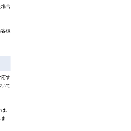
た場合
お客様
対応す
おいて
合は、
しま