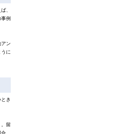
えば、
の事例
動アン
ように
いとき
う。留
場合