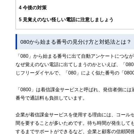
このように編集経験豊富なメンバーと金融や経済に精通し
4
今後の対策
と、読み応えのあるコンテンツと確かな情報発信を実現し
私たちは、快適でより良い生活のアイデアを提供するお金
5
見覚えのない怪しい電話に注意しましょう
080から始まる番号の見分け方と対処法とは？
「080」から始まる番号に出て自動アンケートにつな
なぜ覚えのない電話に出てしまうのかといえば、「080
じフリーダイヤルで、「080」によく似た番号の「08
「0800」は着信課金サービスと呼ばれ、発信者側に
番号で通話料も負担しています。
企業が着信課金サービスを使用する理由には、コール
間を要することが多いためです。待ち時間が発生して
するまでサポートができるなど、企業と顧客の信頼関