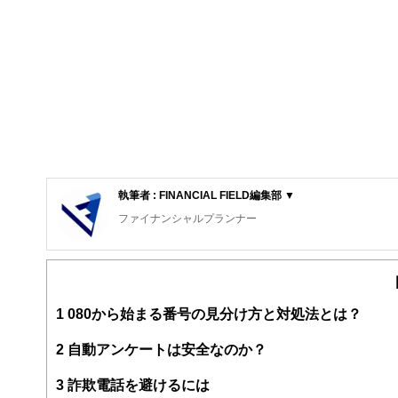
執筆者 : FINANCIAL FIELD編集部 ▼
ファイナンシャルプランナー
FinancialField編集部は、金融、経済に関する記
るようわかりやすく発信しています。
編集部のメンバーは、ファイナンシャルプランナーの資格
案から記事掲載まですべての工程に関わることで、読者目
1
080から始まる番号の見分け方と対処法とは？
FinancialFieldの特徴は、ファイナンシャルプラ
2
自動アンケートは安全なのか？
ー、公認会計士、社会保険労務士、行政書士、投資アナリ
え、むずかしく感じられる年金や税金、相続、保険、ロー
3
詐欺電話を避けるには