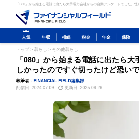
「080」から始まる電話に出たら大手電力会社からの自動アンケートでした。怪
人気
年収
相続
税金
年金
保険
トップ
>
暮らし
>
その他暮らし
「080」から始まる電話に出たら
しかったのですぐ切ったけど恐い
執筆者 :
FINANCIAL FIELD編集部
配信日:
2024.07.09
更新日:
2025.09.26