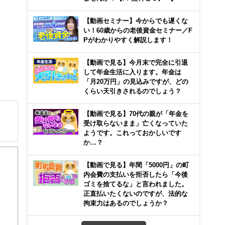
【動画セミナー】今からでも遅くな
い！60歳からの老後資金セミナー／F
Pがわかりやすく解説します！
【動画で見る】今月末で完全に引退
して年金生活に入ります。年金は
「月20万円」の見込みですが、どの
くらい天引きされるのでしょう？
【動画で見る】70代の親が「年金を
受け取らないまま」亡くなっていた
ようです。これっておかしいです
解でき
か…？
【動画で見る】年間「5000円」の町
画立
内会費の支払いを拒否したら「今後
ゴミを捨てるな」と言われました。
ンナ
正直払いたくないのですが、法的な
迎
拘束力はあるのでしょうか？