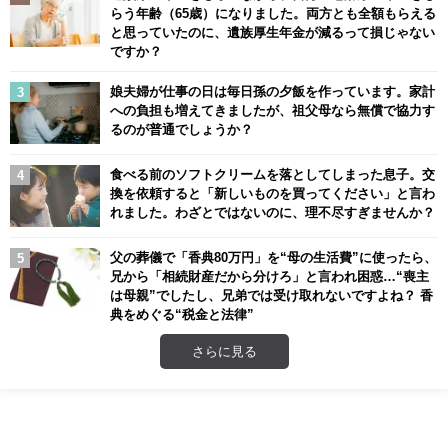
らう年齢（65歳）になりました。両方とも全額もらえる
と思っていたのに、遺族厚生年金が減るって損じゃない
ですか？
娘夫婦が仕事の日は毎日孫の夕飯を作っています。家計
への負担も増えてきましたが、祖父母なら無償で協力す
るのが普通でしょうか？
食べる前のソフトクリームを落としてしまった息子。交
換を依頼すると「新しいものを買ってください」と言わ
れました。わざとではないのに、理不尽すぎませんか？
父の葬儀で「香典80万円」を“母の生活費”に使ったら、
兄から「相続財産だから分けろ」と言われ困惑…“喪主
は母親”でしたし、兄弟では受け取れないですよね？ 香
典をめぐる“税金と法律”
さらに見る