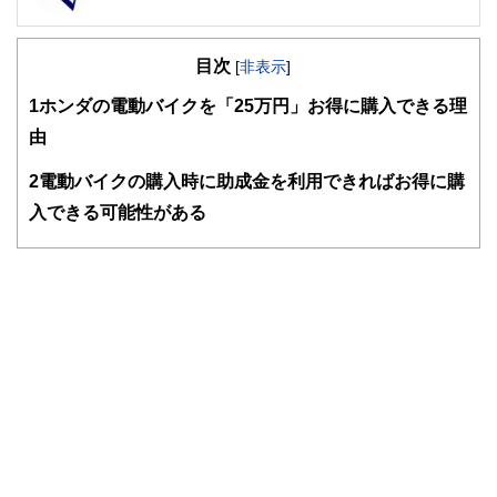
FinancialField編集部は、金融、経済に関する記事を、日々
の暮らしにどのような影響を与えるかという視点で、お金の
目次
知識がない方でも理解できるようわかりやすく発信していま
[
非表示
]
す。
1
ホンダの電動バイクを「25万円」お得に購入できる理
編集部のメンバーは、ファイナンシャルプランナーの資格取
由
得者を中心に「お金や暮らし」に関する書籍・雑誌の編集経
験者で構成され、企画立案から記事掲載まですべての工程に
2
電動バイクの購入時に助成金を利用できればお得に購
関わることで、読者目線のコンテンツを追求しています。
入できる可能性がある
FinancialFieldの特徴は、ファイナンシャルプランナー、弁
護士、税理士、宅地建物取引士、相続診断士、住宅ローンア
ドバイザー、DCプランナー、公認会計士、社会保険労務
士、行政書士、投資アナリスト、キャリアコンサルタントな
ど150名以上の有資格者を執筆者・監修者として迎え、むず
かしく感じられる年金や税金、相続、保険、ローンなどの話
をわかりやすく発信している点です。
このように編集経験豊富なメンバーと金融や経済に精通した
執筆者・監修者による執筆体制を築くことで、内容のわかり
やすさはもちろんのこと、読み応えのあるコンテンツと確か
な情報発信を実現しています。
私たちは、快適でより良い生活のアイデアを提供するお金の
コンシェルジュを目指します。