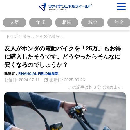
人気
年収
相続
税金
年金
トップ
>
暮らし
>
その他暮らし
友人がホンダの電動バイクを「25万」もお得
に購入したそうです。どうやったらそんなに
安くなるのでしょうか？
執筆者 :
FINANCIAL FIELD編集部
配信日:
2024.07.11
更新日:
2025.09.26
この記事は約
3
分で読めます。