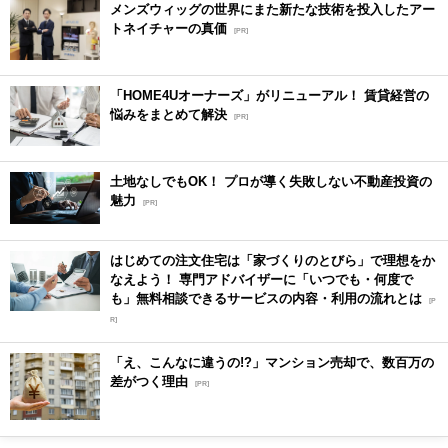
メンズウィッグの世界にまた新たな技術を投入したアー
トネイチャーの真価
[PR]
「HOME4Uオーナーズ」がリニューアル！ 賃貸経営の
悩みをまとめて解決
[PR]
土地なしでもOK！ プロが導く失敗しない不動産投資の
魅力
[PR]
はじめての注文住宅は「家づくりのとびら」で理想をか
なえよう！ 専門アドバイザーに「いつでも・何度で
も」無料相談できるサービスの内容・利用の流れとは
[P
R]
「え、こんなに違うの!?」マンション売却で、数百万の
差がつく理由
[PR]