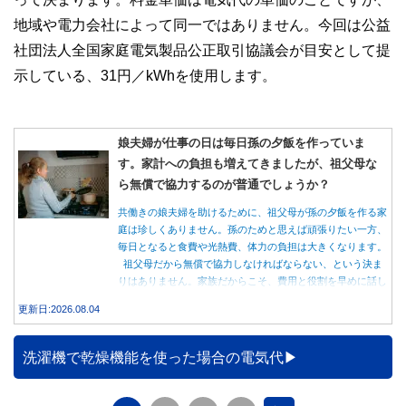
地域や電力会社によって同一ではありません。今回は公益
社団法人全国家庭電気製品公正取引協議会が目安として提
示している、31円／kWhを使用します。
娘夫婦が仕事の日は毎日孫の夕飯を作っていま
す。家計への負担も増えてきましたが、祖父母な
ら無償で協力するのが普通でしょうか？
共働きの娘夫婦を助けるために、祖父母が孫の夕飯を作る家
庭は珍しくありません。孫のためと思えば頑張りたい一方、
毎日となると食費や光熱費、体力の負担は大きくなります。
祖父母だから無償で協力しなければならない、という決ま
りはありません。家族だからこそ、費用と役割を早めに話し
合うことが大切です。
更新日:2026.08.04
洗濯機で乾燥機能を使った場合の電気代