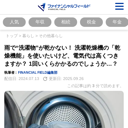
人気
年収
相続
税金
年金
トップ
>
暮らし
>
その他暮らし
雨で“洗濯物”が乾かない！ 洗濯乾燥機の「乾
燥機能」を使いたいけど、電気代は高くつき
ますか？ 1回いくらかかるのでしょうか…？
執筆者 :
FINANCIAL FIELD編集部
配信日:
2024.07.13
更新日:
2025.09.26
この記事は約
3
分で読めます。