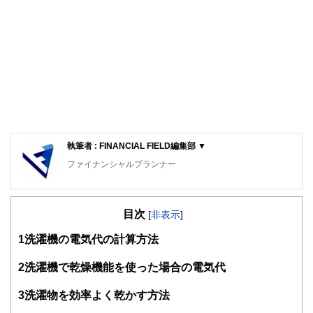
執筆者 : FINANCIAL FIELD編集部 ▼
ファイナンシャルプランナー
FinancialField編集部は、金融、経済に関する記事を、日々
の暮らしにどのような影響を与えるかという視点で、お金の
目次
知識がない方でも理解できるようわかりやすく発信していま
[
非表示
]
す。
1
洗濯機の電気代の計算方法
編集部のメンバーは、ファイナンシャルプランナーの資格取
得者を中心に「お金や暮らし」に関する書籍・雑誌の編集経
2
洗濯機で乾燥機能を使った場合の電気代
験者で構成され、企画立案から記事掲載まですべての工程に
関わることで、読者目線のコンテンツを追求しています。
3
洗濯物を効率よく乾かす方法
FinancialFieldの特徴は、ファイナンシャルプランナー、弁