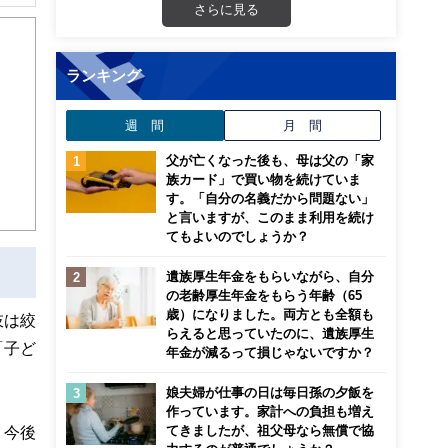
さらに見る
ランキング
週 間
月 間
父が亡くなった後も、母は父の「家
族カード」で買い物を続けていま
す。「自分の名義だから問題ない」
と言いますが、このまま利用を続け
てもよいのでしょうか？
遺族厚生年金をもらいながら、自分
の老齢厚生年金をもらう年齢（65
歳）になりました。両方とも全額も
肢は絞
らえると思っていたのに、遺族厚生
「子ど
年金が減るって損じゃないですか？
娘夫婦が仕事の日は毎日孫の夕飯を
作っています。家計への負担も増え
、今後
てきましたが、祖父母なら無償で協