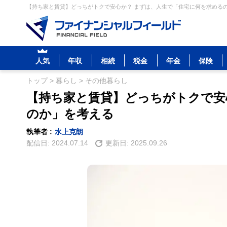
【持ち家と賃貸】どっちがトクで安心か？ まずは、人生で「住宅に何を求めるの
人気
年収
相続
税金
年金
保険
トップ
>
暮らし
>
その他暮らし
【持ち家と賃貸】どっちがトクで安
のか」を考える
執筆者 :
水上克朗
配信日:
2024.07.14
更新日:
2025.09.26