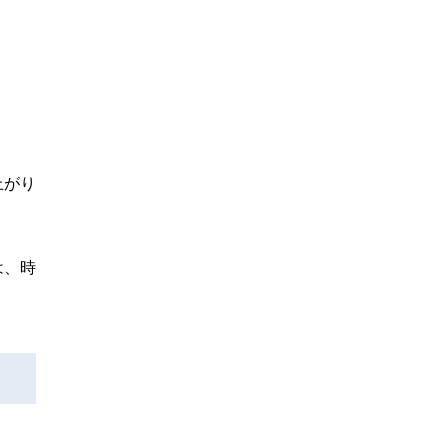
上がり
は、時