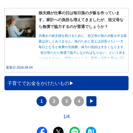
娘夫婦が仕事の日は毎日孫の夕飯を作っていま
す。家計への負担も増えてきましたが、祖父母な
ら無償で協力するのが普通でしょうか？
共働きの娘夫婦を助けるために、祖父母が孫の夕飯を作る家
庭は珍しくありません。孫のためと思えば頑張りたい一方、
毎日となると食費や光熱費、体力の負担は大きくなります。
祖父母だから無償で協力しなければならない、という決ま
りはありません。家族だからこそ、費用と役割を早めに話し
合うことが大切です。
更新日:2026.08.04
子育てでお金をかけたいもの
1
2
3
4
▶
1/4