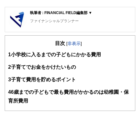
執筆者 : FINANCIAL FIELD編集部 ▼
ファイナンシャルプランナー
FinancialField編集部は、金融、経済に関する記事を、日々
の暮らしにどのような影響を与えるかという視点で、お金の
目次
知識がない方でも理解できるようわかりやすく発信していま
[
非表示
]
す。
1
小学校に入るまでの子どもにかかる費用
編集部のメンバーは、ファイナンシャルプランナーの資格取
得者を中心に「お金や暮らし」に関する書籍・雑誌の編集経
2
子育てでお金をかけたいもの
験者で構成され、企画立案から記事掲載まですべての工程に
関わることで、読者目線のコンテンツを追求しています。
3
子育て費用を貯めるポイント
FinancialFieldの特徴は、ファイナンシャルプランナー、弁
4
6歳までの子どもで最も費用がかかるのは幼稚園・保
護士、税理士、宅地建物取引士、相続診断士、住宅ローンア
ドバイザー、DCプランナー、公認会計士、社会保険労務
育所費用
士、行政書士、投資アナリスト、キャリアコンサルタントな
ど150名以上の有資格者を執筆者・監修者として迎え、むず
かしく感じられる年金や税金、相続、保険、ローンなどの話
をわかりやすく発信している点です。
このように編集経験豊富なメンバーと金融や経済に精通した
執筆者・監修者による執筆体制を築くことで、内容のわかり