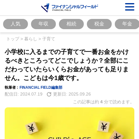
人気
年収
相続
税金
年金
トップ
>
暮らし
>
子育て
小学校に入るまでの子育てで一番お金をかけ
るべきところってどこでしょうか？全部にこ
だわっていたらいくらお金があっても足りま
せん。こどもは今1歳です。
執筆者 :
FINANCIAL FIELD編集部
配信日:
2024.07.19
更新日:
2025.09.26
この記事は約
4
分で読めます。