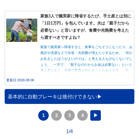
家族3人で義実家に帰省するたび、手土産とは別に
「1日1万円」を包んでいます。夫は「親子だから
必要ない」と言いますが、食費や光熱費を考えた
ら渡すべきですよね？
家族で義実家へ帰省すると、食事をごちそうになったり、お
風呂や洗濯などで水道・光熱費が増えたりするため、「何か
お礼をしたほうがよいのでは」と考える人も少なくないでし
ょう。 一方で、「親子なのだからお金は必要ない」という
考え方もあり、夫婦で意見が分かることもあります。 で
は、実際に義実家へ泊まる際、お金を渡している家庭はどの
更新日:2026.08.06
くらいあるのでしょうか。本記事では、帰省時に宿泊費を渡
す家庭の割合や、感謝の気持ちを伝える方法について解説し
ます。
基本的に自動ブレーキは後付けできない
1
2
3
4
▶
1/4