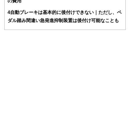
の費用
護士、税理士、宅地建物取引士、相続診断士、住宅ローンア
ドバイザー、DCプランナー、公認会計士、社会保険労務
4
自動ブレーキは基本的に後付けできない｜ただし、ペ
士、行政書士、投資アナリスト、キャリアコンサルタントな
ダル踏み間違い急発進抑制装置は後付け可能なことも
ど150名以上の有資格者を執筆者・監修者として迎え、むず
かしく感じられる年金や税金、相続、保険、ローンなどの話
をわかりやすく発信している点です。
このように編集経験豊富なメンバーと金融や経済に精通した
執筆者・監修者による執筆体制を築くことで、内容のわかり
やすさはもちろんのこと、読み応えのあるコンテンツと確か
な情報発信を実現しています。
私たちは、快適でより良い生活のアイデアを提供するお金の
コンシェルジュを目指します。