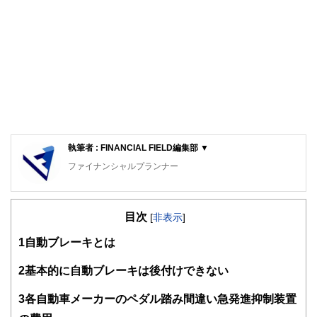
執筆者 : FINANCIAL FIELD編集部 ▼
ファイナンシャルプランナー
FinancialField編集部は、金融、経済に関する記事を、日々
の暮らしにどのような影響を与えるかという視点で、お金の
目次
知識がない方でも理解できるようわかりやすく発信していま
[
非表示
]
す。
1
自動ブレーキとは
編集部のメンバーは、ファイナンシャルプランナーの資格取
得者を中心に「お金や暮らし」に関する書籍・雑誌の編集経
2
基本的に自動ブレーキは後付けできない
験者で構成され、企画立案から記事掲載まですべての工程に
関わることで、読者目線のコンテンツを追求しています。
3
各自動車メーカーのペダル踏み間違い急発進抑制装置
FinancialFieldの特徴は、ファイナンシャルプランナー、弁