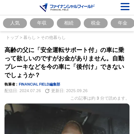
人気
年収
相続
税金
年金
トップ
>
暮らし
>
その他暮らし
高齢の父に「安全運転サポート付」の車に乗
って欲しいのですがお金がありません。自動
ブレーキなどを今の車に「後付け」できない
でしょうか？
執筆者 :
FINANCIAL FIELD編集部
配信日:
2024.07.26
更新日:
2025.09.26
この記事は約
3
分で読めます。