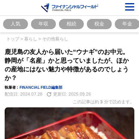
人気
年収
相続
税金
年金
トップ
>
暮らし
>
その他暮らし
鹿児島の友人から届いた“ウナギ”のお中元。
静岡が「名産」かと思っていましたが、ほか
の産地にはない魅力や特徴があるのでしょう
か？
執筆者 :
FINANCIAL FIELD編集部
配信日:
2024.07.28
更新日:
2025.09.26
この記事は約
3
分で読めます。