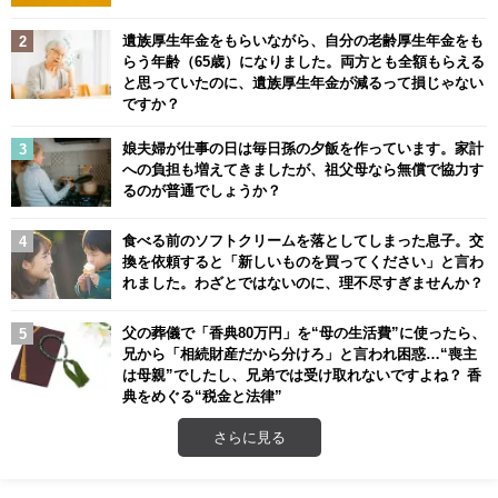
遺族厚生年金をもらいながら、自分の老齢厚生年金をも
らう年齢（65歳）になりました。両方とも全額もらえる
と思っていたのに、遺族厚生年金が減るって損じゃない
ですか？
娘夫婦が仕事の日は毎日孫の夕飯を作っています。家計
への負担も増えてきましたが、祖父母なら無償で協力す
るのが普通でしょうか？
食べる前のソフトクリームを落としてしまった息子。交
換を依頼すると「新しいものを買ってください」と言わ
れました。わざとではないのに、理不尽すぎませんか？
父の葬儀で「香典80万円」を“母の生活費”に使ったら、
兄から「相続財産だから分けろ」と言われ困惑…“喪主
は母親”でしたし、兄弟では受け取れないですよね？ 香
典をめぐる“税金と法律”
さらに見る