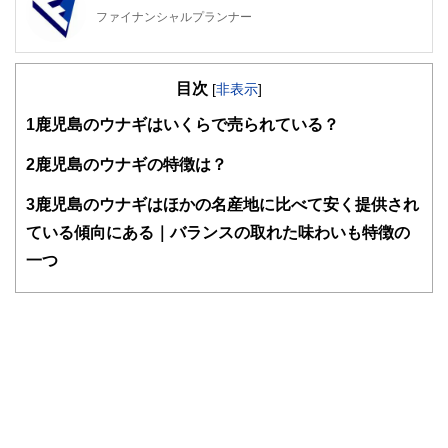
ファイナンシャルプランナー
FinancialField編集部は、金融、経済に関する記事を、日々
の暮らしにどのような影響を与えるかという視点で、お金の
目次
知識がない方でも理解できるようわかりやすく発信していま
[
非表示
]
す。
1
鹿児島のウナギはいくらで売られている？
編集部のメンバーは、ファイナンシャルプランナーの資格取
得者を中心に「お金や暮らし」に関する書籍・雑誌の編集経
2
鹿児島のウナギの特徴は？
験者で構成され、企画立案から記事掲載まですべての工程に
関わることで、読者目線のコンテンツを追求しています。
3
鹿児島のウナギはほかの名産地に比べて安く提供され
FinancialFieldの特徴は、ファイナンシャルプランナー、弁
ている傾向にある｜バランスの取れた味わいも特徴の
護士、税理士、宅地建物取引士、相続診断士、住宅ローンア
一つ
ドバイザー、DCプランナー、公認会計士、社会保険労務
士、行政書士、投資アナリスト、キャリアコンサルタントな
ど150名以上の有資格者を執筆者・監修者として迎え、むず
かしく感じられる年金や税金、相続、保険、ローンなどの話
をわかりやすく発信している点です。
このように編集経験豊富なメンバーと金融や経済に精通した
執筆者・監修者による執筆体制を築くことで、内容のわかり
やすさはもちろんのこと、読み応えのあるコンテンツと確か
な情報発信を実現しています。