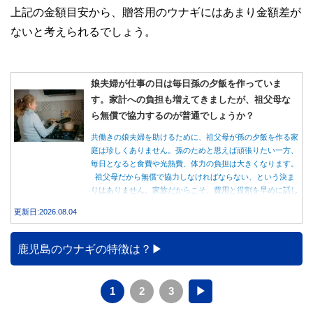
上記の金額目安から、贈答用のウナギにはあまり金額差が
ないと考えられるでしょう。
娘夫婦が仕事の日は毎日孫の夕飯を作っていま
す。家計への負担も増えてきましたが、祖父母な
ら無償で協力するのが普通でしょうか？
共働きの娘夫婦を助けるために、祖父母が孫の夕飯を作る家
庭は珍しくありません。孫のためと思えば頑張りたい一方、
毎日となると食費や光熱費、体力の負担は大きくなります。
祖父母だから無償で協力しなければならない、という決ま
りはありません。家族だからこそ、費用と役割を早めに話し
合うことが大切です。
更新日:2026.08.04
鹿児島のウナギの特徴は？
1
2
3
▶