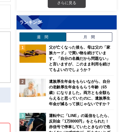
解でき
さらに見る
画立
ランキング
ンナ
らが
週 間
月 間
迎
活
父が亡くなった後も、母は父の「家
こ
族カード」で買い物を続けていま
す。「自分の名義だから問題ない」
と言いますが、このまま利用を続け
てもよいのでしょうか？
遺族厚生年金をもらいながら、自分
の老齢厚生年金をもらう年齢（65
歳）になりました。両方とも全額も
らえると思っていたのに、遺族厚生
年金が減るって損じゃないですか？
運転中に「LINE」の返信をしたら、
反則金「1万8000円」をとられた！
赤信号で停車していたときなので危