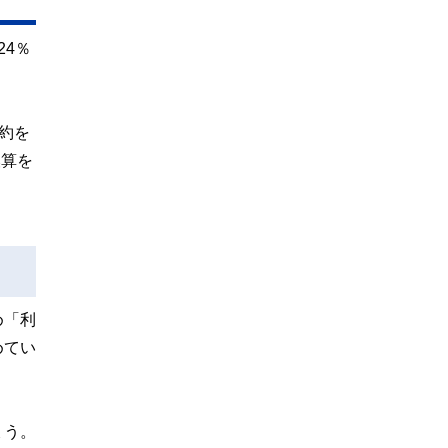
4％
約を
換算を
め「利
めてい
ょう。