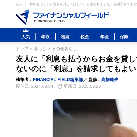
友人に「利息も払うからお金を貸してほしい」と言われました。金融業者でもない
人気
年収
相続
税金
年金
保険
トップ
>
暮らし
>
その他暮らし
友人に「利息も払うからお金を貸し
ないのに「利息」を請求してもよい
執筆者 :
FINANCIAL FIELD編集部
／ 監修 :
高橋庸夫
配信日:
2024.09.04
更新日:
2025.09.26