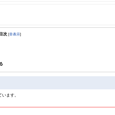
事を、日々の暮らしにどのような影響を与えるかという視点で、お金の知識がない方でも理
取得者を中心に「お金や暮らし」に関する書籍・雑誌の編集経験者で構成され、企
線のコンテンツを追求しています。
, 防災士
ンナー、弁護士、税理士、宅地建物取引士、相続診断士、住宅ローンアドバイザー、DCプラ
し、全国各所に居住。早期退職後は、新たな知識習得に貪欲に努めるとともに、自
スト、キャリアコンサルタントなど150名以上の有資格者を執筆者・監修者として
目次
、資産運用」などの実体験をベースとして、個別相談、セミナー講師など精力的に
[
非表示
]
ンなどの話をわかりやすく発信している点です。
マンション居住者への支援を実施。妻と長女と犬１匹。
た執筆者・監修者による執筆体制を築くことで、内容のわかりやすさはもちろんの
ています。
のコンシェルジュを目指します。
る
ています。