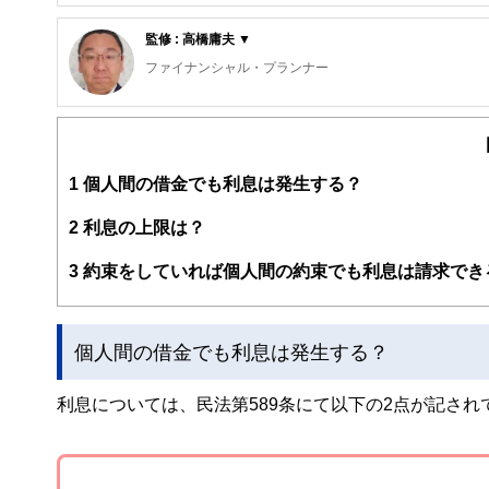
FinancialField編集部は、金融、経済に関する記
るようわかりやすく発信しています。
監修 : 高橋庸夫 ▼
編集部のメンバーは、ファイナンシャルプランナーの資格
ファイナンシャル・プランナー
案から記事掲載まですべての工程に関わることで、読者目
住宅ローンアドバイザー ,宅地建物取引士, マンション管理士
FinancialFieldの特徴は、ファイナンシャルプラ
サラリーマン生活２４年、その間１０回以上の転勤を経験
ー、公認会計士、社会保険労務士、行政書士、投資アナリ
経験した「サラリーマンの退職、住宅ローン、子育て教育
え、むずかしく感じられる年金や税金、相続、保険、ロー
動。また、マンション管理士として管理組合運営や役員や
1
個人間の借金でも利息は発生する？
このように編集経験豊富なメンバーと金融や経済に精通し
と、読み応えのあるコンテンツと確かな情報発信を実現し
2
利息の上限は？
私たちは、快適でより良い生活のアイデアを提供するお金
3
約束をしていれば個人間の約束でも利息は請求でき
個人間の借金でも利息は発生する？
利息については、民法第589条にて以下の2点が記され