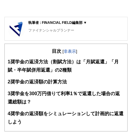
執筆者 : FINANCIAL FIELD編集部 ▼
ファイナンシャルプランナー
FinancialField編集部は、金融、経済に関する記事を、日々
の暮らしにどのような影響を与えるかという視点で、お金の
目次
知識がない方でも理解できるようわかりやすく発信していま
[
非表示
]
す。
1
奨学金の返済方法（割賦方法）は「月賦返還」「月
編集部のメンバーは、ファイナンシャルプランナーの資格取
賦・半年賦併用返還」の2種類
得者を中心に「お金や暮らし」に関する書籍・雑誌の編集経
験者で構成され、企画立案から記事掲載まですべての工程に
2
奨学金の返済額の計算方法
関わることで、読者目線のコンテンツを追求しています。
FinancialFieldの特徴は、ファイナンシャルプランナー、弁
3
奨学金を300万円借りて利率1％で返還した場合の返
護士、税理士、宅地建物取引士、相続診断士、住宅ローンア
還総額は？
ドバイザー、DCプランナー、公認会計士、社会保険労務
士、行政書士、投資アナリスト、キャリアコンサルタントな
4
奨学金の返済額をシミュレーションして計画的に返還
ど150名以上の有資格者を執筆者・監修者として迎え、むず
かしく感じられる年金や税金、相続、保険、ローンなどの話
しよう
をわかりやすく発信している点です。