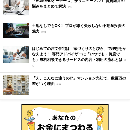
「HOME4Uオーナーズ」がリニューアル！ 賃貸経営の
悩みをまとめて解決
[PR]
土地なしでもOK！ プロが導く失敗しない不動産投資の
魅力
[PR]
はじめての注文住宅は「家づくりのとびら」で理想をか
なえよう！ 専門アドバイザーに「いつでも・何度で
も」無料相談できるサービスの内容・利用の流れとは
[P
R]
「え、こんなに違うの!?」マンション売却で、数百万の
差がつく理由
[PR]