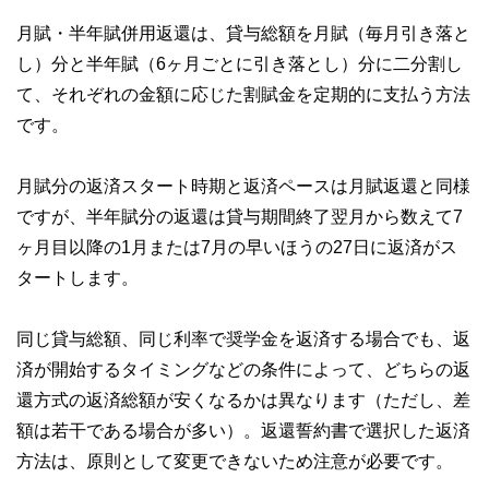
月賦・半年賦併用返還は、貸与総額を月賦（毎月引き落と
し）分と半年賦（6ヶ月ごとに引き落とし）分に二分割し
て、それぞれの金額に応じた割賦金を定期的に支払う方法
です。
月賦分の返済スタート時期と返済ペースは月賦返還と同様
ですが、半年賦分の返還は貸与期間終了翌月から数えて7
ヶ月目以降の1月または7月の早いほうの27日に返済がス
タートします。
同じ貸与総額、同じ利率で奨学金を返済する場合でも、返
済が開始するタイミングなどの条件によって、どちらの返
還方式の返済総額が安くなるかは異なります（ただし、差
額は若干である場合が多い）。返還誓約書で選択した返済
方法は、原則として変更できないため注意が必要です。