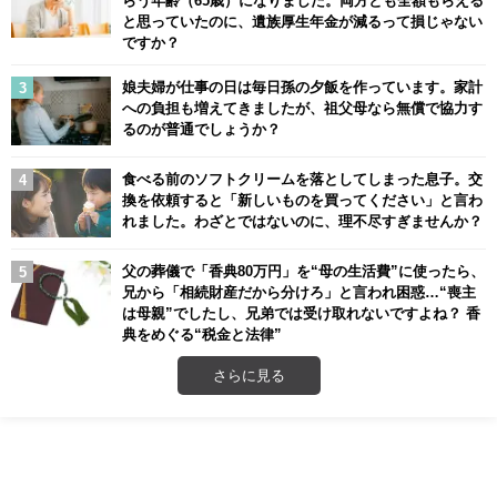
らう年齢（65歳）になりました。両方とも全額もらえる
と思っていたのに、遺族厚生年金が減るって損じゃない
ですか？
娘夫婦が仕事の日は毎日孫の夕飯を作っています。家計
への負担も増えてきましたが、祖父母なら無償で協力す
るのが普通でしょうか？
食べる前のソフトクリームを落としてしまった息子。交
換を依頼すると「新しいものを買ってください」と言わ
れました。わざとではないのに、理不尽すぎませんか？
父の葬儀で「香典80万円」を“母の生活費”に使ったら、
兄から「相続財産だから分けろ」と言われ困惑…“喪主
は母親”でしたし、兄弟では受け取れないですよね？ 香
典をめぐる“税金と法律”
さらに見る