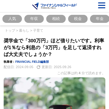
人気
年収
相続
税金
年金
トップ
>
暮らし
>
子育て
奨学金で「300万円」ほど借りたいです。利率
が1％なら利息の「3万円」を足して返済すれ
ば大丈夫でしょうか？
執筆者 :
FINANCIAL FIELD編集部
配信日:
2024.09.05
更新日:
2025.09.26
この記事は約
4
分で読めます。