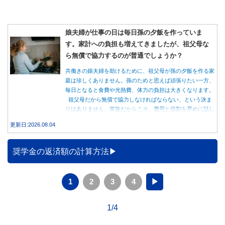
娘夫婦が仕事の日は毎日孫の夕飯を作っていま
す。家計への負担も増えてきましたが、祖父母な
ら無償で協力するのが普通でしょうか？
共働きの娘夫婦を助けるために、祖父母が孫の夕飯を作る家
庭は珍しくありません。孫のためと思えば頑張りたい一方、
毎日となると食費や光熱費、体力の負担は大きくなります。
祖父母だから無償で協力しなければならない、という決ま
りはありません。家族だからこそ、費用と役割を早めに話し
合うことが大切です。
更新日:2026.08.04
奨学金の返済額の計算方法
1
2
3
4
▶
1/4