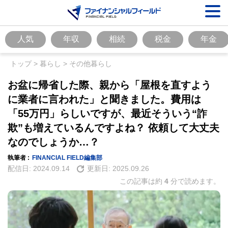
人気
年収
相続
税金
年金
トップ
>
暮らし
>
その他暮らし
お盆に帰省した際、親から「屋根を直すよう
に業者に言われた」と聞きました。費用は
「55万円」らしいですが、最近そういう“詐
欺”も増えているんですよね？ 依頼して大丈夫
なのでしょうか…？
執筆者 :
FINANCIAL FIELD編集部
配信日:
2024.09.14
更新日:
2025.09.26
この記事は約
4
分で読めます。