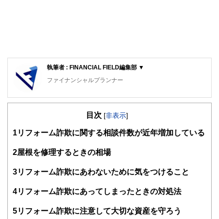
執筆者 : FINANCIAL FIELD編集部 ▼
ファイナンシャルプランナー
FinancialField編集部は、金融、経済に関する記事を、日々
の暮らしにどのような影響を与えるかという視点で、お金の
目次
知識がない方でも理解できるようわかりやすく発信していま
[
非表示
]
す。
1
リフォーム詐欺に関する相談件数が近年増加している
編集部のメンバーは、ファイナンシャルプランナーの資格取
得者を中心に「お金や暮らし」に関する書籍・雑誌の編集経
2
屋根を修理するときの相場
験者で構成され、企画立案から記事掲載まですべての工程に
関わることで、読者目線のコンテンツを追求しています。
3
リフォーム詐欺にあわないために気をつけること
FinancialFieldの特徴は、ファイナンシャルプランナー、弁
4
リフォーム詐欺にあってしまったときの対処法
護士、税理士、宅地建物取引士、相続診断士、住宅ローンア
ドバイザー、DCプランナー、公認会計士、社会保険労務
士、行政書士、投資アナリスト、キャリアコンサルタントな
5
リフォーム詐欺に注意して大切な資産を守ろう
ど150名以上の有資格者を執筆者・監修者として迎え、むず