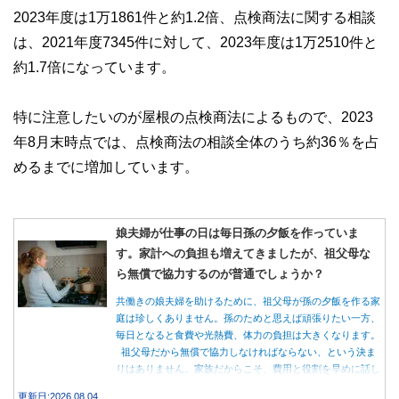
2023年度は1万1861件と約1.2倍、点検商法に関する相談
は、2021年度7345件に対して、2023年度は1万2510件と
約1.7倍になっています。
特に注意したいのが屋根の点検商法によるもので、2023
年8月末時点では、点検商法の相談全体のうち約36％を占
めるまでに増加しています。
娘夫婦が仕事の日は毎日孫の夕飯を作っていま
す。家計への負担も増えてきましたが、祖父母な
ら無償で協力するのが普通でしょうか？
共働きの娘夫婦を助けるために、祖父母が孫の夕飯を作る家
庭は珍しくありません。孫のためと思えば頑張りたい一方、
毎日となると食費や光熱費、体力の負担は大きくなります。
祖父母だから無償で協力しなければならない、という決ま
りはありません。家族だからこそ、費用と役割を早めに話し
合うことが大切です。
更新日:2026.08.04