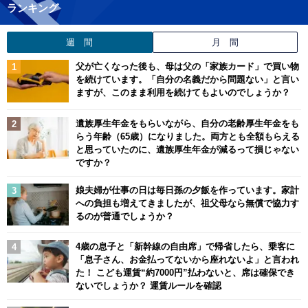
ランキング
週 間
月 間
父が亡くなった後も、母は父の「家族カード」で買い物
を続けています。「自分の名義だから問題ない」と言い
ますが、このまま利用を続けてもよいのでしょうか？
遺族厚生年金をもらいながら、自分の老齢厚生年金をも
らう年齢（65歳）になりました。両方とも全額もらえる
と思っていたのに、遺族厚生年金が減るって損じゃない
ですか？
娘夫婦が仕事の日は毎日孫の夕飯を作っています。家計
への負担も増えてきましたが、祖父母なら無償で協力す
るのが普通でしょうか？
4歳の息子と「新幹線の自由席」で帰省したら、乗客に
「息子さん、お金払ってないから座れないよ」と言われ
た！ こども運賃“約7000円”払わないと、席は確保でき
ないでしょうか？ 運賃ルールを確認