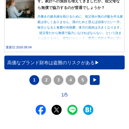
す。家計への負担も増えてきましたが、祖父母な
ら無償で協力するのが普通でしょうか？
共働きの娘夫婦を助けるために、祖父母が孫の夕飯を作る家
庭は珍しくありません。孫のためと思えば頑張りたい一方、
毎日となると食費や光熱費、体力の負担は大きくなります。
祖父母だから無償で協力しなければならない、という決ま
りはありません。家族だからこそ、費用と役割を早めに話し
合うことが大切です。
更新日:2026.08.04
高価なブランド財布は盗難のリスクがある
1
2
3
4
5
▶
1/5