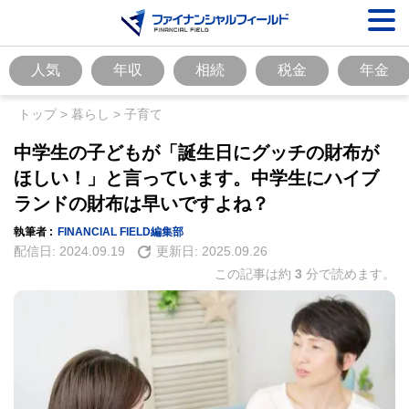
人気
年収
相続
税金
年金
トップ
>
暮らし
>
子育て
中学生の子どもが「誕生日にグッチの財布が
ほしい！」と言っています。中学生にハイブ
ランドの財布は早いですよね？
執筆者 :
FINANCIAL FIELD編集部
配信日:
2024.09.19
更新日:
2025.09.26
この記事は約
3
分で読めます。