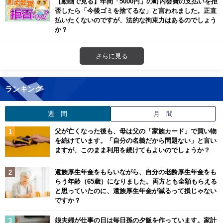
【動画で見る】年間「5000円」の町内会費の支払いを拒
否したら「今後ゴミを捨てるな」と言われました。正直
払いたくないのですが、法的な拘束力はあるのでしょう
か？
さらに見る
ランキング
週 間
月 間
父が亡くなった後も、母は父の「家族カード」で買い物
を続けています。「自分の名義だから問題ない」と言い
ますが、このまま利用を続けてもよいのでしょうか？
遺族厚生年金をもらいながら、自分の老齢厚生年金をも
らう年齢（65歳）になりました。両方とも全額もらえる
と思っていたのに、遺族厚生年金が減るって損じゃない
ですか？
娘夫婦が仕事の日は毎日孫の夕飯を作っています。家計