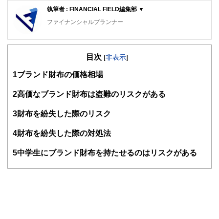
執筆者 : FINANCIAL FIELD編集部 ▼
ファイナンシャルプランナー
FinancialField編集部は、金融、経済に関する記事を、日々
の暮らしにどのような影響を与えるかという視点で、お金の
目次
知識がない方でも理解できるようわかりやすく発信していま
[
非表示
]
す。
1
ブランド財布の価格相場
編集部のメンバーは、ファイナンシャルプランナーの資格取
得者を中心に「お金や暮らし」に関する書籍・雑誌の編集経
2
高価なブランド財布は盗難のリスクがある
験者で構成され、企画立案から記事掲載まですべての工程に
関わることで、読者目線のコンテンツを追求しています。
3
財布を紛失した際のリスク
FinancialFieldの特徴は、ファイナンシャルプランナー、弁
4
財布を紛失した際の対処法
護士、税理士、宅地建物取引士、相続診断士、住宅ローンア
ドバイザー、DCプランナー、公認会計士、社会保険労務
士、行政書士、投資アナリスト、キャリアコンサルタントな
5
中学生にブランド財布を持たせるのはリスクがある
ど150名以上の有資格者を執筆者・監修者として迎え、むず
かしく感じられる年金や税金、相続、保険、ローンなどの話
をわかりやすく発信している点です。
このように編集経験豊富なメンバーと金融や経済に精通した
執筆者・監修者による執筆体制を築くことで、内容のわかり
やすさはもちろんのこと、読み応えのあるコンテンツと確か