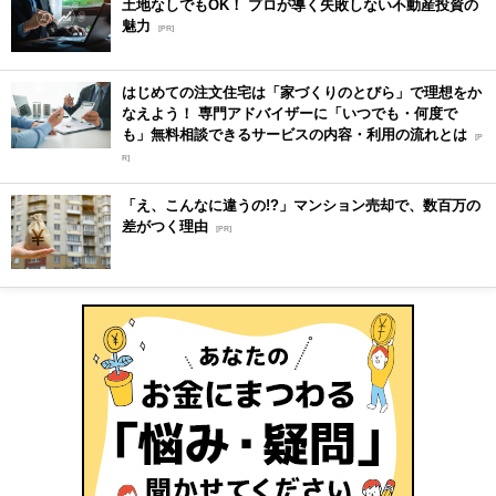
土地なしでもOK！ プロが導く失敗しない不動産投資の
魅力
[PR]
はじめての注文住宅は「家づくりのとびら」で理想をか
なえよう！ 専門アドバイザーに「いつでも・何度で
も」無料相談できるサービスの内容・利用の流れとは
[P
R]
「え、こんなに違うの!?」マンション売却で、数百万の
差がつく理由
[PR]