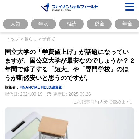
人気
年収
相続
税金
年金
トップ
>
暮らし
>
子育て
国立大学の「学費値上げ」が話題になってい
ますが、国公立大学が最安なのでしょうか？ 2
年間で修了する「短大」や「専門学校」のほ
うが断然安いと思うのですが。
執筆者 :
FINANCIAL FIELD編集部
配信日:
2024.09.19
更新日:
2025.09.26
この記事は約
3
分で読めます。