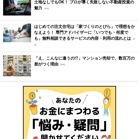
土地なしでもOK！ プロが導く失敗しない不動産投資の
魅力
[PR]
はじめての注文住宅は「家づくりのとびら」で理想をか
なえよう！ 専門アドバイザーに「いつでも・何度で
も」無料相談できるサービスの内容・利用の流れとは
[P
R]
「え、こんなに違うの!?」マンション売却で、数百万の
差がつく理由
[PR]