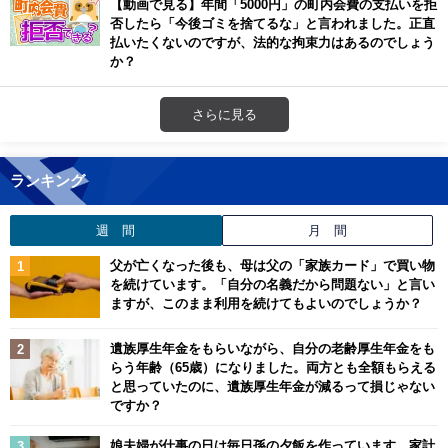
【動画で見る】年間「5000円」の町内会費の支払いを拒
否したら「今後ゴミを捨てるな」と言われました。正直
払いたくないのですが、法的な拘束力はあるのでしょう
か？
さらに見る
ランキング
週 間
月 間
父が亡くなった後も、母は父の「家族カード」で買い物
を続けています。「自分の名義だから問題ない」と言い
ますが、このまま利用を続けてもよいのでしょうか？
遺族厚生年金をもらいながら、自分の老齢厚生年金をも
らう年齢（65歳）になりました。両方とも全額もらえる
と思っていたのに、遺族厚生年金が減るって損じゃない
ですか？
娘夫婦が仕事の日は毎日孫の夕飯を作っています。家計