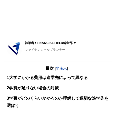
執筆者 : FINANCIAL FIELD編集部 ▼
ファイナンシャルプランナー
FinancialField編集部は、金融、経済に関する記事を、日々
の暮らしにどのような影響を与えるかという視点で、お金の
目次
知識がない方でも理解できるようわかりやすく発信していま
[
非表示
]
す。
1
大学にかかる費用は進学先によって異なる
編集部のメンバーは、ファイナンシャルプランナーの資格取
得者を中心に「お金や暮らし」に関する書籍・雑誌の編集経
2
学費が足りない場合の対策
験者で構成され、企画立案から記事掲載まですべての工程に
関わることで、読者目線のコンテンツを追求しています。
3
学費がどのくらいかかるのか理解して適切な進学先を
FinancialFieldの特徴は、ファイナンシャルプランナー、弁
選ぼう
護士、税理士、宅地建物取引士、相続診断士、住宅ローンア
ドバイザー、DCプランナー、公認会計士、社会保険労務