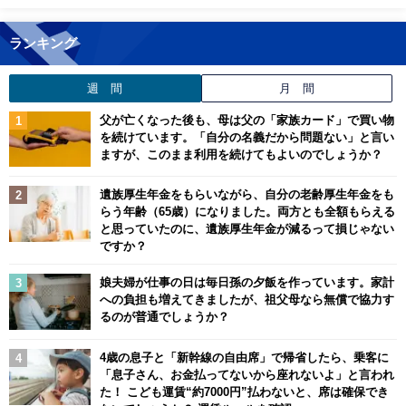
ランキング
週 間
月 間
父が亡くなった後も、母は父の「家族カード」で買い物
を続けています。「自分の名義だから問題ない」と言い
ますが、このまま利用を続けてもよいのでしょうか？
遺族厚生年金をもらいながら、自分の老齢厚生年金をも
らう年齢（65歳）になりました。両方とも全額もらえる
と思っていたのに、遺族厚生年金が減るって損じゃない
ですか？
娘夫婦が仕事の日は毎日孫の夕飯を作っています。家計
への負担も増えてきましたが、祖父母なら無償で協力す
るのが普通でしょうか？
4歳の息子と「新幹線の自由席」で帰省したら、乗客に
「息子さん、お金払ってないから座れないよ」と言われ
た！ こども運賃“約7000円”払わないと、席は確保でき