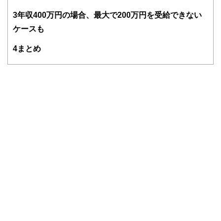
FinancialFieldの特徴は、ファイナンシャルプランナー、弁
3
年収400万円の場合、最大で200万円を受給できない
護士、税理士、宅地建物取引士、相続診断士、住宅ローンア
ケースも
ドバイザー、DCプランナー、公認会計士、社会保険労務
士、行政書士、投資アナリスト、キャリアコンサルタントな
4
まとめ
ど150名以上の有資格者を執筆者・監修者として迎え、むず
かしく感じられる年金や税金、相続、保険、ローンなどの話
をわかりやすく発信している点です。
このように編集経験豊富なメンバーと金融や経済に精通した
執筆者・監修者による執筆体制を築くことで、内容のわかり
やすさはもちろんのこと、読み応えのあるコンテンツと確か
な情報発信を実現しています。
私たちは、快適でより良い生活のアイデアを提供するお金の
コンシェルジュを目指します。