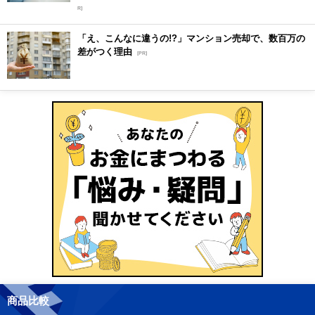
R]
「え、こんなに違うの!?」マンション売却で、数百万の
差がつく理由
[PR]
商品比較