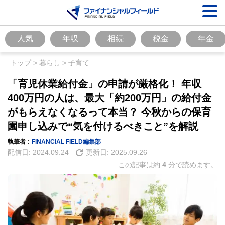
人気
年収
相続
税金
年金
トップ
>
暮らし
>
子育て
「育児休業給付金」の申請が厳格化！ 年収
400万円の人は、最大「約200万円」の給付金
がもらえなくなるって本当？ 今秋からの保育
園申し込みで“気を付けるべきこと”を解説
執筆者 :
FINANCIAL FIELD編集部
配信日:
2024.09.24
更新日:
2025.09.26
この記事は約
4
分で読めます。