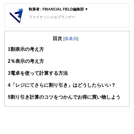
執筆者 : FINANCIAL FIELD編集部 ▼
ファイナンシャルプランナー
FinancialField編集部は、金融、経済に関する記事を、日々
の暮らしにどのような影響を与えるかという視点で、お金の
目次
知識がない方でも理解できるようわかりやすく発信していま
[
非表示
]
す。
1
割表示の考え方
編集部のメンバーは、ファイナンシャルプランナーの資格取
得者を中心に「お金や暮らし」に関する書籍・雑誌の編集経
2
％表示の考え方
験者で構成され、企画立案から記事掲載まですべての工程に
関わることで、読者目線のコンテンツを追求しています。
3
電卓を使って計算する方法
FinancialFieldの特徴は、ファイナンシャルプランナー、弁
4
「レジにてさらに割り引き」はどうしたらいい？
護士、税理士、宅地建物取引士、相続診断士、住宅ローンア
ドバイザー、DCプランナー、公認会計士、社会保険労務
士、行政書士、投資アナリスト、キャリアコンサルタントな
5
割り引き計算のコツをつかんでお得に買い物しよう
ど150名以上の有資格者を執筆者・監修者として迎え、むず
かしく感じられる年金や税金、相続、保険、ローンなどの話
をわかりやすく発信している点です。
このように編集経験豊富なメンバーと金融や経済に精通した
執筆者・監修者による執筆体制を築くことで、内容のわかり
やすさはもちろんのこと、読み応えのあるコンテンツと確か