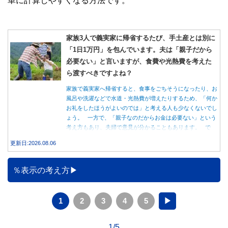
単に計算しやすくなる方法です。
家族3人で義実家に帰省するたび、手土産とは別に
「1日1万円」を包んでいます。夫は「親子だから
必要ない」と言いますが、食費や光熱費を考えた
ら渡すべきですよね？
家族で義実家へ帰省すると、食事をごちそうになったり、お
風呂や洗濯などで水道・光熱費が増えたりするため、「何か
お礼をしたほうがよいのでは」と考える人も少なくないでし
ょう。 一方で、「親子なのだからお金は必要ない」という
考え方もあり、夫婦で意見が分かることもあります。 で
は、実際に義実家へ泊まる際、お金を渡している家庭はどの
更新日:2026.08.06
くらいあるのでしょうか。本記事では、帰省時に宿泊費を渡
す家庭の割合や、感謝の気持ちを伝える方法について解説し
ます。
％表示の考え方
1
2
3
4
5
▶
1/5