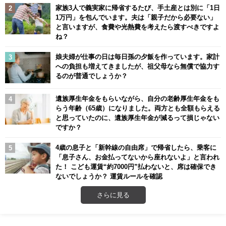
家族3人で義実家に帰省するたび、手土産とは別に「1日
1万円」を包んでいます。夫は「親子だから必要ない」
と言いますが、食費や光熱費を考えたら渡すべきですよ
ね？
娘夫婦が仕事の日は毎日孫の夕飯を作っています。家計
への負担も増えてきましたが、祖父母なら無償で協力す
るのが普通でしょうか？
遺族厚生年金をもらいながら、自分の老齢厚生年金をも
らう年齢（65歳）になりました。両方とも全額もらえる
と思っていたのに、遺族厚生年金が減るって損じゃない
ですか？
4歳の息子と「新幹線の自由席」で帰省したら、乗客に
「息子さん、お金払ってないから座れないよ」と言われ
た！ こども運賃“約7000円”払わないと、席は確保でき
ないでしょうか？ 運賃ルールを確認
さらに見る