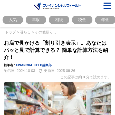
人気
年収
相続
税金
年金
トップ
>
暮らし
>
その他暮らし
お店で見かける「割り引き表示」。あなたは
パッと見で計算できる？ 簡単な計算方法を紹
介！
執筆者 :
FINANCIAL FIELD編集部
配信日:
2024.10.03
更新日:
2025.09.26
この記事は約
3
分で読めます。