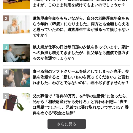
ますが、このまま利用を続けてもよいのでしょうか？
遺族厚生年金をもらいながら、自分の老齢厚生年金をも
らう年齢（65歳）になりました。両方とも全額もらえる
と思っていたのに、遺族厚生年金が減るって損じゃない
ですか？
娘夫婦が仕事の日は毎日孫の夕飯を作っています。家計
への負担も増えてきましたが、祖父母なら無償で協力す
るのが普通でしょうか？
食べる前のソフトクリームを落としてしまった息子。交
換を依頼すると「新しいものを買ってください」と言わ
れました。わざとではないのに、理不尽すぎませんか？
父の葬儀で「香典80万円」を“母の生活費”に使ったら、
兄から「相続財産だから分けろ」と言われ困惑…“喪主
は母親”でしたし、兄弟では受け取れないですよね？ 香
典をめぐる“税金と法律”
さらに見る