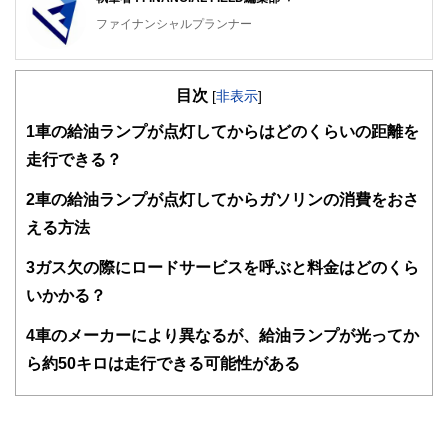
ファイナンシャルプランナー
FinancialField編集部は、金融、経済に関する記事を、日々
の暮らしにどのような影響を与えるかという視点で、お金の
目次
知識がない方でも理解できるようわかりやすく発信していま
[
非表示
]
す。
1
車の給油ランプが点灯してからはどのくらいの距離を
編集部のメンバーは、ファイナンシャルプランナーの資格取
走行できる？
得者を中心に「お金や暮らし」に関する書籍・雑誌の編集経
験者で構成され、企画立案から記事掲載まですべての工程に
2
車の給油ランプが点灯してからガソリンの消費をおさ
関わることで、読者目線のコンテンツを追求しています。
える方法
FinancialFieldの特徴は、ファイナンシャルプランナー、弁
護士、税理士、宅地建物取引士、相続診断士、住宅ローンア
3
ガス欠の際にロードサービスを呼ぶと料金はどのくら
ドバイザー、DCプランナー、公認会計士、社会保険労務
士、行政書士、投資アナリスト、キャリアコンサルタントな
いかかる？
ど150名以上の有資格者を執筆者・監修者として迎え、むず
かしく感じられる年金や税金、相続、保険、ローンなどの話
4
車のメーカーにより異なるが、給油ランプが光ってか
をわかりやすく発信している点です。
ら約50キロは走行できる可能性がある
このように編集経験豊富なメンバーと金融や経済に精通した
執筆者・監修者による執筆体制を築くことで、内容のわかり
やすさはもちろんのこと、読み応えのあるコンテンツと確か
な情報発信を実現しています。