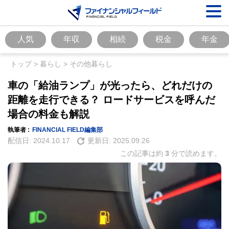
人気
年収
相続
税金
年金
トップ
>
暮らし
>
その他暮らし
車の「給油ランプ」が光ったら、どれだけの
距離を走行できる？ ロードサービスを呼んだ
場合の料金も解説
執筆者 :
FINANCIAL FIELD編集部
配信日:
2024.10.17
更新日:
2025.09.26
この記事は約
3
分で読めます。