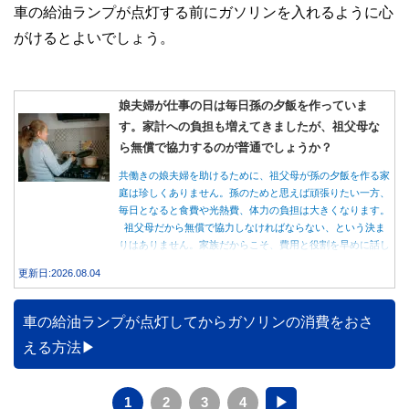
車の給油ランプが点灯する前にガソリンを入れるように心
がけるとよいでしょう。
娘夫婦が仕事の日は毎日孫の夕飯を作っていま
す。家計への負担も増えてきましたが、祖父母な
ら無償で協力するのが普通でしょうか？
共働きの娘夫婦を助けるために、祖父母が孫の夕飯を作る家
庭は珍しくありません。孫のためと思えば頑張りたい一方、
毎日となると食費や光熱費、体力の負担は大きくなります。
祖父母だから無償で協力しなければならない、という決ま
りはありません。家族だからこそ、費用と役割を早めに話し
合うことが大切です。
更新日:2026.08.04
車の給油ランプが点灯してからガソリンの消費をおさ
える方法
1
2
3
4
▶