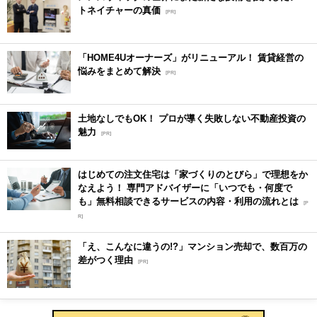
トネイチャーの真価
[PR]
「HOME4Uオーナーズ」がリニューアル！ 賃貸経営の
悩みをまとめて解決
[PR]
土地なしでもOK！ プロが導く失敗しない不動産投資の
魅力
[PR]
はじめての注文住宅は「家づくりのとびら」で理想をか
なえよう！ 専門アドバイザーに「いつでも・何度で
も」無料相談できるサービスの内容・利用の流れとは
[P
R]
「え、こんなに違うの!?」マンション売却で、数百万の
差がつく理由
[PR]